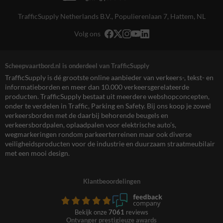
TrafficSupply Netherlands B.V.,
Populierenlaan 7
,
Hattem, NL
Volg ons
Scheepvaartbord.nl is onderdeel van TrafficSupply
TrafficSupply is dé grootste online aanbieder van verkeers-, tekst- en
informatieborden en meer dan 10.000 verkeersgerelateerde
producten. TrafficSupply bestaat uit meerdere webshopconcepten,
onder te verdelen in Traffic, Parking en Safety. Bij ons koop je zowel
verkeersborden met de daarbij behorende beugels en
verkeersbordpalen, oplaadpalen voor elektrische auto’s,
wegmarkeringen rondom parkeerterreinen maar ook diverse
veiligheidsproducten voor de industrie en duurzaam straatmeubilair
met een mooi design.
Klantbeoordelingen
Bekijk onze
7061
reviews
Ontvanger prestigieuze awards