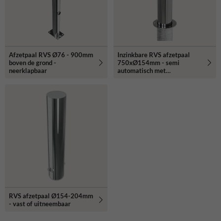
Afzetpaal RVS Ø76 - 900mm
Inzinkbare RVS afzetpaal
boven de grond -
750xØ154mm - semi
neerklapbaar
automatisch met
driekantslot
RVS afzetpaal Ø154-204mm
- vast of uitneembaar