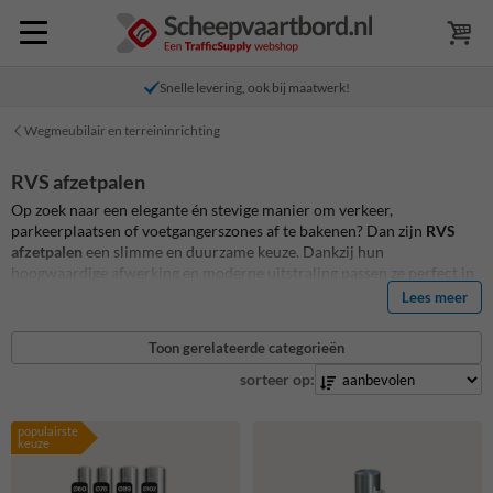
Snelle levering, ook bij maatwerk!
Wegmeubilair en terreininrichting
RVS afzetpalen
Op zoek naar een elegante én stevige manier om verkeer,
parkeerplaatsen of voetgangerszones af te bakenen? Dan zijn
RVS
afzetpalen
een slimme en duurzame keuze. Dankzij hun
hoogwaardige afwerking en moderne uitstraling passen ze perfect in
zowel klassieke als hedendaagse omgevingen – van stadskernen en
Lees meer
bedrijventerreinen tot parkeergarages en winkelcentra. Het gebruik
van
roestvrij staal (RVS)
garandeert een uitzonderlijke levensduur
Toon gerelateerde categorieën
zonder onderhoud, zelfs bij intensief gebruik en in alle
weersomstandigheden. Deze palen zijn niet alleen functioneel, maar
sorteer op:
geven ook die extra touch aan de omgeving waarin ze geplaatst
worden. Verkrijgbaar in verschillende uitvoeringen – vast,
populairste
wegneembaar of met afsluitmechanisme – bieden ze voor elke
keuze
toepassing de juiste oplossing. Of het nu gaat om permanente
afbakening of tijdelijke doorgang, met onze RVS afzetpalen