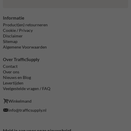
Informatie
Product(en) retourneren
Cookie / Privacy
Disclaimer
Sitemap
Algemene Voorwaarden
Over TrafficSupply
Contact
Over ons
Nieuws en Blog
Levertijden
Veelgestelde vragen / FAQ
Winkelmand
info@trafficsupply.nl
Meld je aan voor onze nieuwsbrief