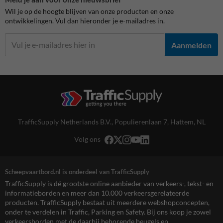
Wil je op de hoogte blijven van onze producten en onze
ontwikkelingen. Vul dan hieronder je e-mailadres in.
Aanmelden
TrafficSupply Netherlands B.V.,
Populierenlaan 7
,
Hattem, NL
Volg ons
Scheepvaartbord.nl is onderdeel van TrafficSupply
TrafficSupply is dé grootste online aanbieder van verkeers-, tekst- en
informatieborden en meer dan 10.000 verkeersgerelateerde
producten. TrafficSupply bestaat uit meerdere webshopconcepten,
onder te verdelen in Traffic, Parking en Safety. Bij ons koop je zowel
verkeersborden met de daarbij behorende beugels en