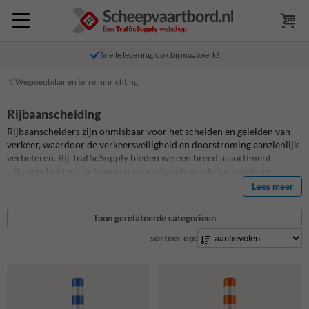
Snelle levering, ook bij maatwerk!
Wegmeubilair en terreininrichting
Rijbaanscheiding
Rijbaanscheiders zijn onmisbaar voor het scheiden en geleiden van
verkeer, waardoor de verkeersveiligheid en doorstroming aanzienlijk
verbeteren. Bij TrafficSupply bieden we een breed assortiment
rijbaanscheiders, ontworpen voor uiteenlopende toepassingen.
Gemaakt van duurzame materialen zoals rubber, gerecycled PVC en
Lees meer
kunststof, combineren onze producten functionaliteit met een lange
levensduur.
Toon gerelateerde categorieën
sorteer op: