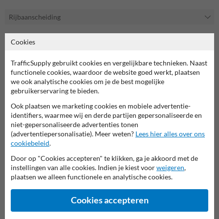
Rijbaanscheiding
Rijbaanscheiders: een veilige en efficiënte
Cookies
verkeersoplossingen
Rijbaanscheiders spelen een essentiële rol bij het scheiden en
TrafficSupply gebruikt cookies en vergelijkbare technieken. Naast
organiseren van verkeersstromen, wat zowel de veiligheid als de
functionele cookies, waardoor de website goed werkt, plaatsen
doorstroming op de weg sterk bevordert. TrafficSupply biedt een
we ook analytische cookies om je de best mogelijke
uitgebreid aanbod aan rijbaanscheiders die geschikt zijn voor diverse
gebruikerservaring te bieden.
situaties. Onze producten zijn vervaardigd uit hoogwaardige
Ook plaatsen we marketing cookies en mobiele advertentie-
materialen zoals rubber, gerecycled PVC en kunststof, wat zorgt voor
identifiers, waarmee wij en derde partijen gepersonaliseerde en
een lange levensduur en betrouwbare prestaties:
niet-gepersonaliseerde advertenties tonen
(advertentiepersonalisatie). Meer weten?
Lees hier alles over ons
Fietspadafscheiders
cookiebeleid
.
Onze fietspadafscheiders zijn speciaal ontwikkeld om fietsers en
gemotoriseerd verkeer veilig van elkaar te scheiden. Met deze
Door op "Cookies accepteren" te klikken, ga je akkoord met de
afscheiders creëer je een veilige en duidelijke scheiding tussen
instellingen van alle cookies. Indien je kiest voor
weigeren
,
verkeersstromen.
plaatsen we alleen functionele en analytische cookies.
Gemaakt van hoogwaardig rubber:
Beschikbaar in zwart en
Cookies accepteren
rood.
Voorzien van reflecterende markeringen:
Voor optimale