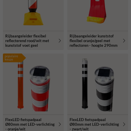
Rijbaangeleider flexibel
Rijbaangeleider kunststof
reflecterend rood/wit met
flexibel oranje/geel met
kunststof voet geel
reflectoren - hoogte 290mm
populaire
keuze
FlexLED fietspadpaal
FlexLED fietspadpaal
Ø80mm met LED-verlichting
Ø80mm met LED-verlichting
- oranje/wit
- zwart/wit