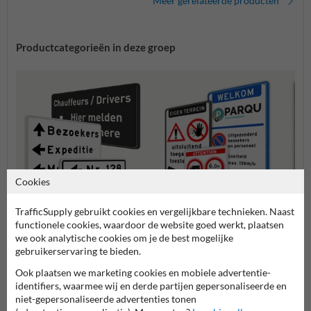
Meer gerelateerde producten
Productcategorieën in deze groep
Cookies
TrafficSupply gebruikt cookies en vergelijkbare technieken. Naast
functionele cookies, waardoor de website goed werkt, plaatsen
Routeborden
Verbo
we ook analytische cookies om je de best mogelijke
gebruikerservaring te bieden.
Entree- en toegangsborden
Ook plaatsen we marketing cookies en mobiele advertentie-
identifiers, waarmee wij en derde partijen gepersonaliseerde en
Eigen terrein borden
niet-gepersonaliseerde advertenties tonen