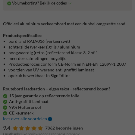
Volumekorting? Bekijk de opties
Officieel aluminium verkeersbord met een dubbel omgezette rand.
Productspecificaties:
bordrand RAL9016 (verkeerswit)
achterzijde (verkeers)grijs / aluminium
hoogwaardig (retro-)reflecterend klasse 3, 2 of 1
meerdere afmetingen mogelijk.
Productieproces conform CE-Norm en NEN-EN 12899-1:2007
voorzien van UV-werend anti-graffiti laminaat
opdruk bewerkbaar in SignEditor
Routebord laadstation + eigen tekst - reflecterend kopen?
15 jaar garantie op reflecterende folie
Anti-graffiti laminaat
99% Hufterproof
CE keurmerk
lees over alle voordelen
9.4
7062 beoordelingen
Onafhankelijke reviews door FeedbackCompany