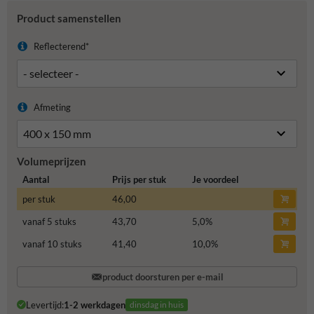
Product samenstellen
Reflecterend*
Afmeting
Volumeprijzen
Aantal
Prijs per stuk
Je voordeel
per stuk
46,00
vanaf 5 stuks
43,70
5,0
%
vanaf 10 stuks
41,40
10,0
%
product doorsturen per e-mail
Levertijd:
1-2 werkdagen
dinsdag in huis