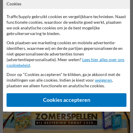
Cookies
TrafficSupply gebruikt cookies en vergelijkbare technieken. Naast
functionele cookies, waardoor de website goed werkt, plaatsen
we ook analytische cookies om je de best mogelijke
gebruikerservaring te bieden.
Ook plaatsen we marketing cookies en mobiele advertentie-
identifiers, waarmee wij en derde partijen gepersonaliseerde en
niet-gepersonaliseerde advertenties tonen
(advertentiepersonalisatie). Meer weten?
Lees hier alles over ons
cookiebeleid
.
Parkeerplaats borden
Verbo
Entree- en toegangsborden
Door op "Cookies accepteren" te klikken, ga je akkoord met de
instellingen van alle cookies. Indien je kiest voor
weigeren
,
plaatsen we alleen functionele en analytische cookies.
Eigen terrein borden
Cookies accepteren