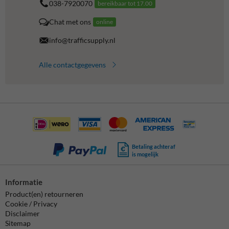
038-7920070
bereikbaar tot 17.00
Chat met ons
online
info@trafficsupply.nl
Alle contactgegevens
Betaling achteraf
is mogelijk
Informatie
Product(en) retourneren
Cookie / Privacy
Disclaimer
Sitemap