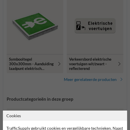
Symbooltegel
Verkeersbord elektrische
300x300mm - Aanduiding
voertuigen wit/zwart -
laadpunt elektrisch
reflecterend
voertuig
Meer gerelateerde producten
Productcategorieën in deze groep
Cookies
TrafficSupply gebruikt cookies en vergelijkbare technieken. Naast