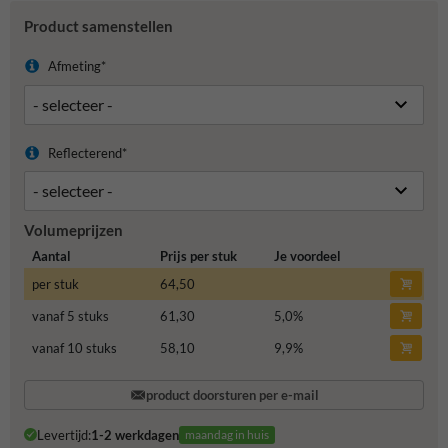
Product samenstellen
Afmeting*
Reflecterend*
Volumeprijzen
Aantal
Prijs per stuk
Je voordeel
per stuk
64,50
vanaf 5 stuks
61,30
5,0
%
vanaf 10 stuks
58,10
9,9
%
product doorsturen per e-mail
Levertijd:
1-2 werkdagen
maandag in huis