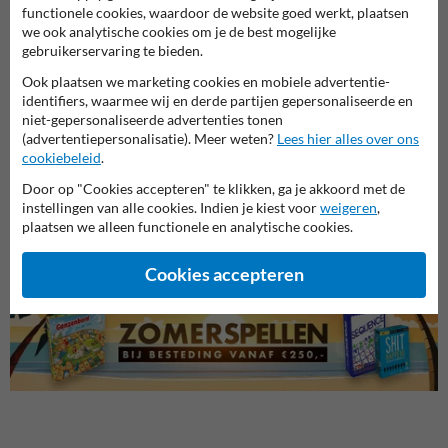
functionele cookies, waardoor de website goed werkt, plaatsen
we ook analytische cookies om je de best mogelijke
gebruikerservaring te bieden.
Ook plaatsen we marketing cookies en mobiele advertentie-
identifiers, waarmee wij en derde partijen gepersonaliseerde en
niet-gepersonaliseerde advertenties tonen
(advertentiepersonalisatie). Meer weten?
Lees hier alles over ons
cookiebeleid
.
Parkeerborden elektrische
Verbo
auto
Door op "Cookies accepteren" te klikken, ga je akkoord met de
Entree- en toegangsborden
instellingen van alle cookies. Indien je kiest voor
weigeren
,
plaatsen we alleen functionele en analytische cookies.
Eigen terrein borden
Cookies accepteren