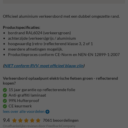
Officieel aluminium verkeersbord met een dubbel omgezette rand.
Productspecificaties:
bordrand RAL6024 (verkeersgroen)
achterzijde (verkeers)grijs / aluminium
hoogwaardig (retro-)reflecterend klasse 3, 2 of 1
meerdere afmetingen mogelijk.
Productieproces conform CE-Norm en NEN-EN 12899-1:2007
(
NIET conform RVV, moet officieel blauw zijn
)
Verkeersbord oplaadpunt elektrische fietsen groen - reflecterend
kopen?
15 jaar garantie op reflecterende folie
Anti-graffiti laminaat
99% Hufterproof
CE keurmerk
lees over alle voordelen
9.4
7061 beoordelingen
Onafhankelijke reviews door FeedbackCompany