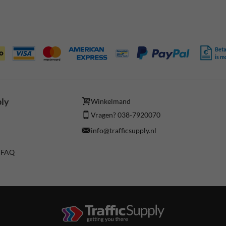
Beta
is m
ply
Winkelmand
Vragen? 038-7920070
info@trafficsupply.nl
/ FAQ