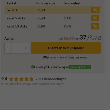
Aantal
Prijs per stuk
Je voordeel
per stuk
37,50
vanaf 5 stuks
35,60
5,1
%
vanaf 10 stuks
33,80
9,9
%
37,
50
45,38
53,00
Aantal:
Van
voor
incl. btw
-
+
Plaats in winkelmand
product doorsturen per e-mail
Levertijd:
1-2 werkdagen
dinsdag in huis
9.4
7061 beoordelingen
Onafhankelijke reviews door FeedbackCompany