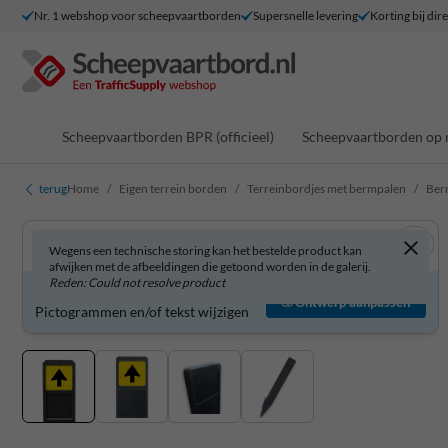
Nr. 1 webshop voor scheepvaartborden
Supersnelle levering
Korting bij dir
Scheepvaartborden BPR (officieel)
Scheepvaartborden op 
terug
Home
Eigen terrein borden
Terreinbordjes met bermpalen
Ber
Wegens een technische storing kan het bestelde product kan
afwijken met de afbeeldingen die getoond worden in de galerij.
Reden: Could not resolve product
Product zelf aanpassen?
Ontwerp aanpassen
Pictogrammen en/of tekst wijzigen