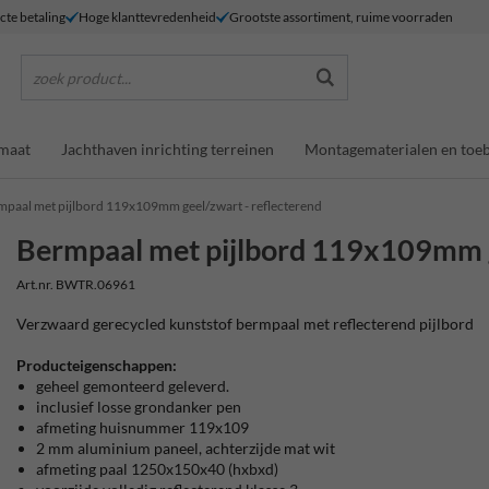
ecte betaling
Hoge klanttevredenheid
Grootste assortiment, ruime voorraden
zoek product...
maat
Jachthaven inrichting terreinen
Montagematerialen en toe
mpaal met pijlbord 119x109mm geel/zwart - reflecterend
Bermpaal met pijlbord 119x109mm g
Art.nr. BWTR.06961
Verzwaard gerecycled kunststof bermpaal met reflecterend pijlbord
Producteigenschappen:
geheel gemonteerd geleverd.
inclusief losse grondanker pen
afmeting huisnummer 119x109
2 mm aluminium paneel, achterzijde mat wit
afmeting paal 1250x150x40 (hxbxd)