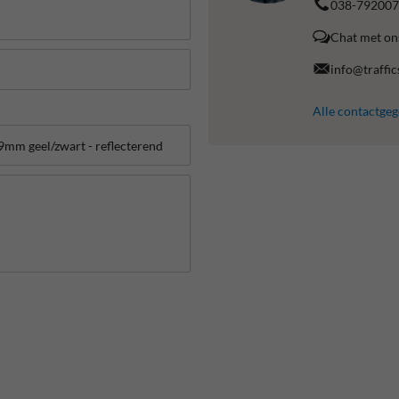
038-792007
Chat met on
info@traffic
Alle contactge