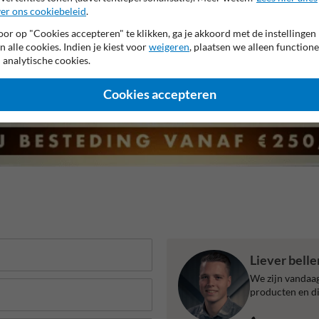
 garantie op reflecterende folie
Anti-graffiti laminaat
99% H
er ons cookiebeleid
.
or op "Cookies accepteren" te klikken, ga je akkoord met de instellingen
n alle cookies. Indien je kiest voor
weigeren
, plaatsen we alleen functione
 analytische cookies.
Cookies accepteren
Liever bell
We zijn vandaag
producten en di