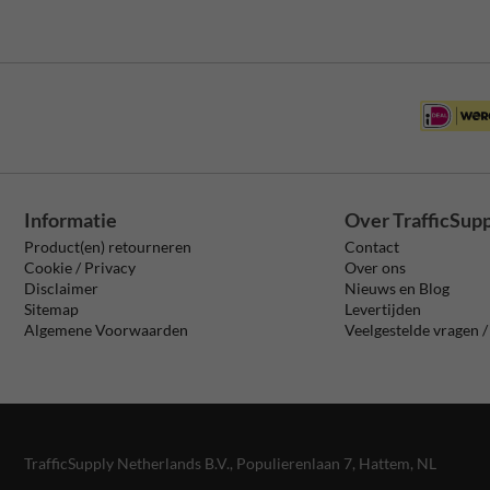
Informatie
Over TrafficSup
Product(en) retourneren
Contact
Cookie / Privacy
Over ons
Disclaimer
Nieuws en Blog
Sitemap
Levertijden
Algemene Voorwaarden
Veelgestelde vragen 
TrafficSupply Netherlands B.V.,
Populierenlaan 7
,
Hattem, NL