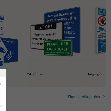
Tekstborden
Toegangsborden 
ele
Eigen terrein borden
e