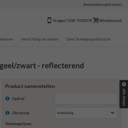
Bestelstatus
Login
Contact
Vragen? 038-7920070
Winkelmand
behoren
Verlichting en seinen
Over Scheepvaartbord.nl
eel/zwart - reflecterend
Product samenstellen
alle shops
Opdruk*
Uitvoering
Volumeprijzen