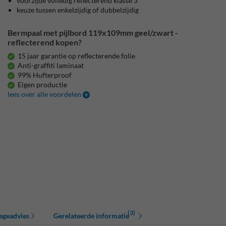
voorzijde volledig reflecterend klasse 3
keuze tussen enkelzijdig of dubbelzijdig
Bermpaal met pijlbord 119x109mm geel/zwart -
reflecterend kopen?
15 jaar garantie op reflecterende folie
Anti-graffiti laminaat
99% Hufterproof
Eigen productie
lees over alle voordelen
(3)
ageadvies
Gerelateerde informatie