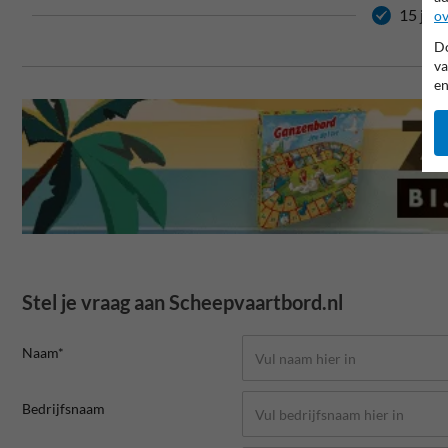
15 jaar
ov
Do
va
en
Stel je vraag aan Scheepvaartbord.nl
Naam*
Bedrijfsnaam