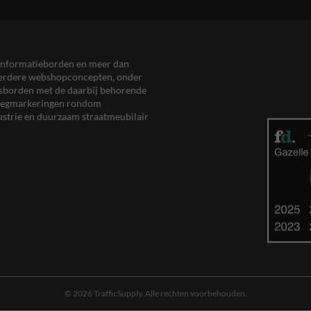
en informatieborden en meer dan
meerdere webshopconcepten, onder
eersborden met de daarbij behorende
, wegmarkeringen rondom
ustrie en duurzaam straatmeubilair
© 2026 TrafficSupply. Alle rechten voorbehouden.