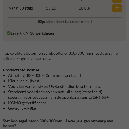
vanaf 50 stuks
53,10
10,0
%
product doorsturen per e-mail
Levertijd:
9-10 werkdagen
Topkwaliteit betonnen symbooltegel 300x300mm met duurzame
slijtvaste opdruk naar keuze.
Productspecificaties:
Afmeting 300x300x40mm met facetrand
Kleur- en slijtvast
Voorzien van vorst- en UV-bestendige beschermlaag
Standaard voorzien van een anti-slip laag (stroefheid),
speciaal voor toepassing in de openbare ruimte (SRT 55+)
KOMO gecertificeerd
Gewicht +/- 8kg
Symbooltegel beton 300x300mm - Lever je eigen ontwerp aan
kopen?