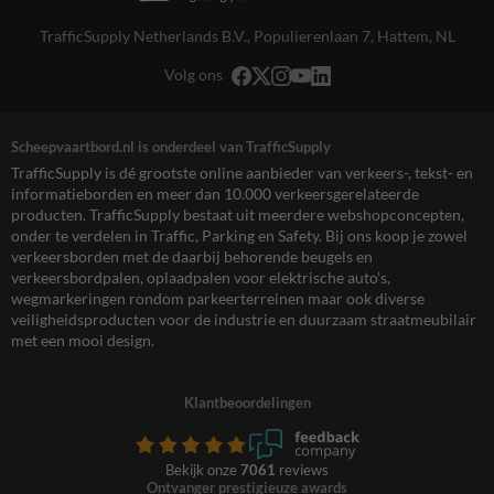
TrafficSupply Netherlands B.V.,
Populierenlaan 7
,
Hattem, NL
Volg ons
Scheepvaartbord.nl is onderdeel van TrafficSupply
TrafficSupply is dé grootste online aanbieder van verkeers-, tekst- en
informatieborden en meer dan 10.000 verkeersgerelateerde
producten. TrafficSupply bestaat uit meerdere webshopconcepten,
onder te verdelen in Traffic, Parking en Safety. Bij ons koop je zowel
verkeersborden met de daarbij behorende beugels en
verkeersbordpalen, oplaadpalen voor elektrische auto’s,
wegmarkeringen rondom parkeerterreinen maar ook diverse
veiligheidsproducten voor de industrie en duurzaam straatmeubilair
met een mooi design.
Klantbeoordelingen
Bekijk onze
7061
reviews
Ontvanger prestigieuze awards