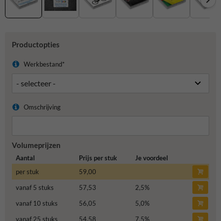
Productopties
Werkbestand*
Omschrijving
Volumeprijzen
Aantal
Prijs per stuk
Je voordeel
per stuk
59,00
vanaf 5 stuks
57,53
2,5
%
vanaf 10 stuks
56,05
5,0
%
vanaf 25 stuks
54,58
7,5
%