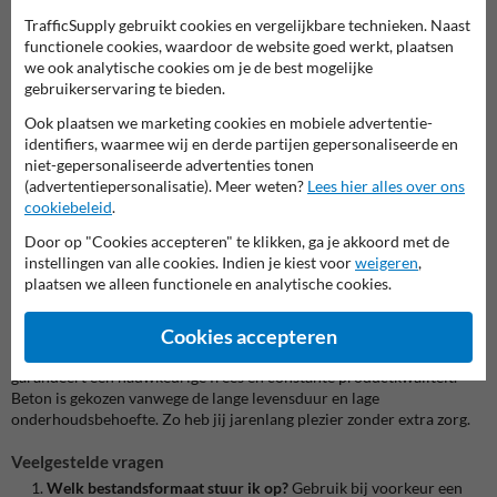
Belangrijkste kenmerken
TrafficSupply gebruikt cookies en vergelijkbare technieken. Naast
Symbooltegel 300×300mm
– massief en slijtvast, geschikt voor
functionele cookies, waardoor de website goed werkt, plaatsen
buitengebruik
we ook analytische cookies om je de best mogelijke
Eigen ontwerp mogelijk –
upload tekst, logo of symbool tot
gebruikerservaring te bieden.
300 × 300 mm
Anti-slip laag –
Speciaal voor toepassing in de openbare ruimte
Ook plaatsen we marketing cookies en mobiele advertentie-
(SRT 55+)
identifiers, waarmee wij en derde partijen gepersonaliseerde en
Vries- en vorstbestendig –
blijft intact bij vorst, sneeuw of regen
niet-gepersonaliseerde advertenties tonen
(advertentiepersonalisatie). Meer weten?
Lees hier alles over ons
Waarom deze symbooltegel?
cookiebeleid
.
Kies deze tegel als je een persoonlijk tintje wil geven aan je
Door op "Cookies accepteren" te klikken, ga je akkoord met de
buitenruimte. De bewuste materiaalkeuze zorgt voor duurzaamheid
instellingen van alle cookies. Indien je kiest voor
weigeren
,
én uitstraling. Dankzij jouw ontwerp wordt het tegelvlak een
plaatsen we alleen functionele en analytische cookies.
persoonlijke signatuur op een robuuste basis.
Duurzaam & betrouwbaar
Cookies accepteren
De tegel maken we in eigen fabriek volgens strikte kwaliteitseisen. Dit
garandeert een nauwkeurige frees en constante productkwaliteit.
Beton is gekozen vanwege de lange levensduur en lage
onderhoudsbehoefte. Zo heb jij jarenlang plezier zonder extra zorg.
Veelgestelde vragen
Welk bestandsformaat stuur ik op?
Gebruik bij voorkeur een