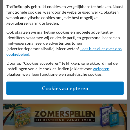
TrafficSupply gebruikt cookies en vergelijkbare technieken. Naast
functionele cookies, waardoor de website goed werkt, plaatsen
we ook analytische cookies om je de best mogelijke
gebruikerservaring te bieden.
Ook plaatsen we marketing cookies en mobiele advertentie-
identifiers, waarmee wij en derde partijen gepersonaliseerde en
niet-gepersonaliseerde advertenties tonen
(advertentiepersonalisatie). Meer weten?
Lees hier alles over ons
cookiebeleid
.
Door op "Cookies accepteren" te klikken, ga je akkoord met de
Tekstborden
Verbo
instellingen van alle cookies. Indien je kiest voor
weigeren
,
Entree- en toegangsborden
plaatsen we alleen functionele en analytische cookies.
Cookies accepteren
Eigen terrein borden