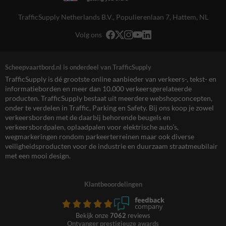
TrafficSupply Netherlands B.V.,
Populierenlaan 7
,
Hattem, NL
Volg ons
Scheepvaartbord.nl is onderdeel van TrafficSupply
TrafficSupply is dé grootste online aanbieder van verkeers-, tekst- en
informatieborden en meer dan 10.000 verkeersgerelateerde
producten. TrafficSupply bestaat uit meerdere webshopconcepten,
onder te verdelen in Traffic, Parking en Safety. Bij ons koop je zowel
verkeersborden met de daarbij behorende beugels en
verkeersbordpalen, oplaadpalen voor elektrische auto’s,
wegmarkeringen rondom parkeerterreinen maar ook diverse
veiligheidsproducten voor de industrie en duurzaam straatmeubilair
met een mooi design.
Klantbeoordelingen
Bekijk onze
7062
reviews
Ontvanger prestigieuze awards