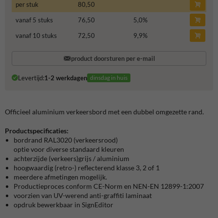
per stuk
80,50
vanaf 5 stuks
76,50
5,0
%
vanaf 10 stuks
72,50
9,9
%
product doorsturen per e-mail
Levertijd:
1-2 werkdagen
dinsdag in huis
Officieel aluminium verkeersbord met een dubbel omgezette rand.
Productspecificaties:
bordrand RAL3020 (verkeersrood)
optie voor diverse standaard kleuren
achterzijde (verkeers)grijs / aluminium
hoogwaardig (retro-) reflecterend klasse 3, 2 of 1
meerdere afmetingen mogelijk.
Productieproces conform CE-Norm en NEN-EN 12899-1:2007
voorzien van UV-werend anti-graffiti laminaat
opdruk bewerkbaar in SignEditor