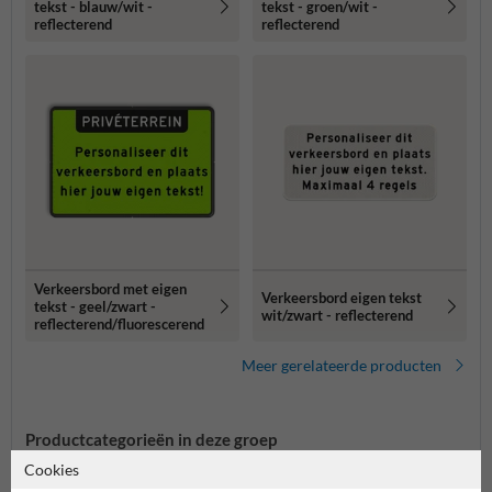
tekst - blauw/wit -
tekst - groen/wit -
reflecterend
reflecterend
Verkeersbord met eigen
Verkeersbord eigen tekst
tekst - geel/zwart -
wit/zwart - reflecterend
reflecterend/fluorescerend
Meer gerelateerde producten
Productcategorieën in deze groep
Cookies