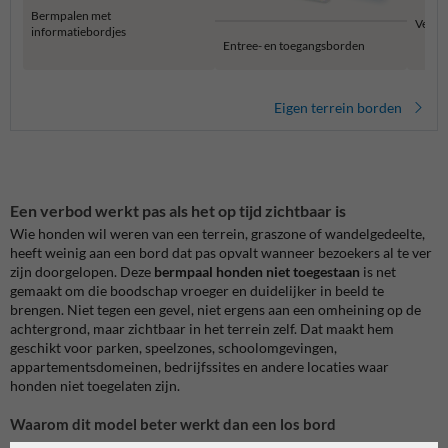
Bermpalen met
Verbo
informatiebordjes
Entree- en toegangsborden
Eigen terrein borden
Een verbod werkt pas als het op tijd zichtbaar is
Wie honden wil weren van een terrein, graszone of wandelgedeelte,
heeft weinig aan een bord dat pas opvalt wanneer bezoekers al te ver
zijn doorgelopen. Deze
bermpaal honden niet toegestaan
is net
gemaakt om die boodschap vroeger en duidelijker in beeld te
brengen. Niet tegen een gevel, niet ergens aan een omheining op de
achtergrond, maar zichtbaar in het terrein zelf. Dat maakt hem
geschikt voor parken, speelzones, schoolomgevingen,
appartementsdomeinen, bedrijfssites en andere locaties waar
honden niet toegelaten zijn.
Waarom dit model beter werkt dan een los bord
Bij een klassiek bord moet je zelf nog een paal, montage en afwerking