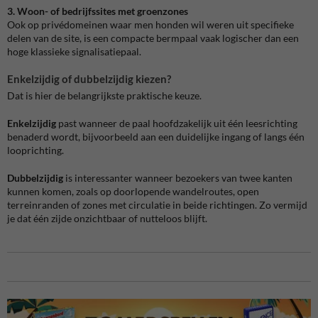
3. Woon- of bedrijfssites met groenzones
Ook op privédomeinen waar men honden wil weren uit specifieke
delen van de site, is een compacte bermpaal vaak logischer dan een
hoge klassieke signalisatiepaal.
Enkelzijdig of dubbelzijdig kiezen?
Dat is hier de belangrijkste praktische keuze.
Enkelzijdig
past wanneer de paal hoofdzakelijk uit één leesrichting
benaderd wordt, bijvoorbeeld aan een duidelijke ingang of langs één
looprichting.
Dubbelzijdig
is interessanter wanneer bezoekers van twee kanten
kunnen komen, zoals op doorlopende wandelroutes, open
terreinranden of zones met circulatie in beide richtingen. Zo vermijd
je dat één zijde onzichtbaar of nutteloos blijft.