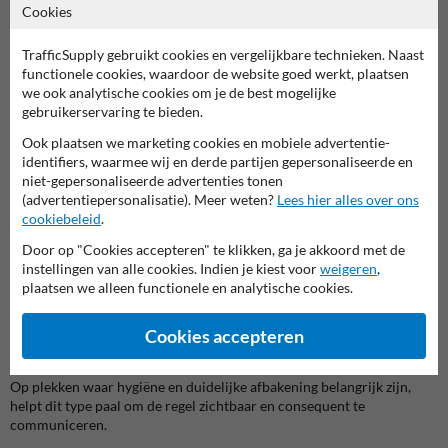
Cookies
voorzien. Hier krijg je een
eindproduct
waarbij de twee bordjes al
gemonteerd zijn in uitgefreesde kamers van de paal. Dat oogt netter
TrafficSupply gebruikt cookies en vergelijkbare technieken. Naast
en zorgt voor een rustiger geheel in groenzones of bermen. De paal
functionele cookies, waardoor de website goed werkt, plaatsen
zelf is uitgevoerd in gerecycleerd kunststof, wat goed past bij
we ook analytische cookies om je de best mogelijke
buitentoepassingen waar een sobere, duurzame uitstraling gewenst
gebruikerservaring te bieden.
is.
Ook plaatsen we marketing cookies en mobiele advertentie-
De reflecterende voorzijde in
klasse 3
helpt bovendien om de
identifiers, waarmee wij en derde partijen gepersonaliseerde en
boodschap beter zichtbaar te houden bij schemer, slechte
niet-gepersonaliseerde advertenties tonen
weersomstandigheden of koplamplicht. Zeker aan toegangen, paden
(advertentiepersonalisatie). Meer weten?
Lees hier alles over ons
en randzones is dat geen detail, maar gewoon praktisch.
cookiebeleid
.
Drie situaties waarin dit product goed tot zijn recht komt
Door op "Cookies accepteren" te klikken, ga je akkoord met de
instellingen van alle cookies. Indien je kiest voor
weigeren
,
1. Toegang tot een park- of groenzone
plaatsen we alleen functionele en analytische cookies.
Wanneer je bezoekers meteen bij de instap wilt laten zien dat honden
niet toegelaten zijn, werkt een bermpaal beter dan een bord verderop
in de zone.
Cookies accepteren
2. Speelterreinen en schoolomgevingen
Op plekken waar hygiëne en duidelijke afbakening belangrijk zijn,
helpt dit type paal om de regel zichtbaar en consequent te
communiceren.