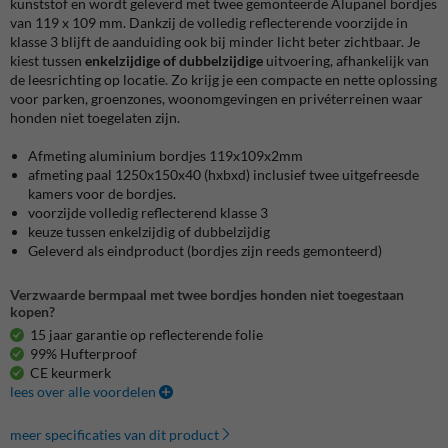
kunststof en wordt geleverd met twee gemonteerde Alupanel bordjes
van 119 x 109 mm. Dankzij de volledig reflecterende voorzijde in
klasse 3 blijft de aanduiding ook bij minder licht beter zichtbaar. Je
kiest tussen
enkelzijdige of dubbelzijdige
uitvoering, afhankelijk van
de leesrichting op locatie. Zo krijg je een compacte en nette oplossing
voor parken, groenzones, woonomgevingen en privéterreinen waar
honden niet toegelaten zijn.
Afmeting aluminium bordjes 119x109x2mm
afmeting paal 1250x150x40 (hxbxd) inclusief twee uitgefreesde
kamers voor de bordjes.
voorzijde volledig reflecterend klasse 3
keuze tussen enkelzijdig of dubbelzijdig
Geleverd als eindproduct (bordjes zijn reeds gemonteerd)
Verzwaarde bermpaal met twee bordjes honden niet toegestaan
kopen?
15 jaar garantie op reflecterende folie
99% Hufterproof
CE keurmerk
lees over alle voordelen
meer specificaties van dit product