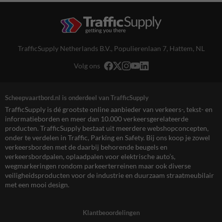
TrafficSupply Netherlands B.V.,
Populierenlaan 7
,
Hattem, NL
Volg ons
Scheepvaartbord.nl is onderdeel van TrafficSupply
TrafficSupply is dé grootste online aanbieder van verkeers-, tekst- en
informatieborden en meer dan 10.000 verkeersgerelateerde
producten. TrafficSupply bestaat uit meerdere webshopconcepten,
onder te verdelen in Traffic, Parking en Safety. Bij ons koop je zowel
verkeersborden met de daarbij behorende beugels en
verkeersbordpalen, oplaadpalen voor elektrische auto’s,
wegmarkeringen rondom parkeerterreinen maar ook diverse
veiligheidsproducten voor de industrie en duurzaam straatmeubilair
met een mooi design.
Klantbeoordelingen