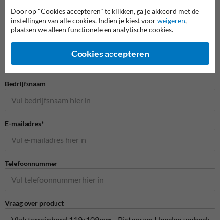
Door op "Cookies accepteren" te klikken, ga je akkoord met de
instellingen van alle cookies. Indien je kiest voor
weigeren
,
Stel je vraag aan Scheepvaartbord.nl
plaatsen we alleen functionele en analytische cookies.
Naam*
Cookies accepteren
Bedrijfsnaam
E-mailadres*
Telefoonnummer
Vraag over product