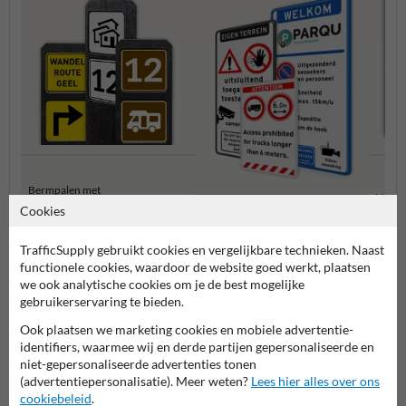
Bermpalen met
Verbo
informatiebordjes
Cookies
Entree- en toegangsborden
TrafficSupply gebruikt cookies en vergelijkbare technieken. Naast
functionele cookies, waardoor de website goed werkt, plaatsen
Eigen terrein borden
we ook analytische cookies om je de best mogelijke
gebruikerservaring te bieden.
Ook plaatsen we marketing cookies en mobiele advertentie-
identifiers, waarmee wij en derde partijen gepersonaliseerde en
niet-gepersonaliseerde advertenties tonen
(advertentiepersonalisatie). Meer weten?
Lees hier alles over ons
cookiebeleid
.