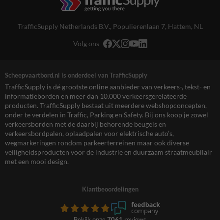
TrafficSupply Netherlands B.V.,
Populierenlaan 7
,
Hattem, NL
Volg ons
Scheepvaartbord.nl is onderdeel van TrafficSupply
TrafficSupply is dé grootste online aanbieder van verkeers-, tekst- en
informatieborden en meer dan 10.000 verkeersgerelateerde
producten. TrafficSupply bestaat uit meerdere webshopconcepten,
onder te verdelen in Traffic, Parking en Safety. Bij ons koop je zowel
verkeersborden met de daarbij behorende beugels en
verkeersbordpalen, oplaadpalen voor elektrische auto’s,
wegmarkeringen rondom parkeerterreinen maar ook diverse
veiligheidsproducten voor de industrie en duurzaam straatmeubilair
met een mooi design.
Klantbeoordelingen
Bekijk onze
7061
reviews