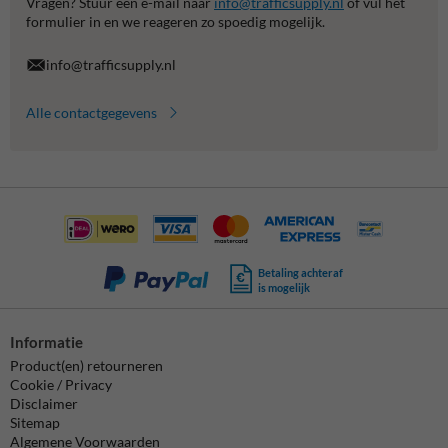
Vragen? Stuur een e-mail naar
info@trafficsupply.nl
of vul het
formulier in en we reageren zo spoedig mogelijk.
info@trafficsupply.nl
Alle contactgegevens
Betaling achteraf
is mogelijk
Informatie
Product(en) retourneren
Cookie / Privacy
Disclaimer
Sitemap
Algemene Voorwaarden