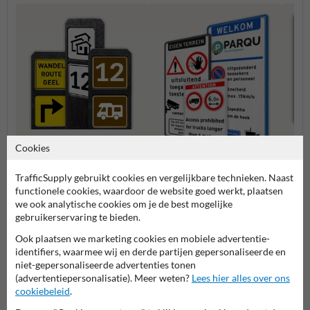
Cookies
Bermpalen met
Verbo
informatiebordjes
TrafficSupply gebruikt cookies en vergelijkbare technieken. Naast
Entree- en toegangsborden
functionele cookies, waardoor de website goed werkt, plaatsen
we ook analytische cookies om je de best mogelijke
gebruikerservaring te bieden.
Eigen terrein borden
Ook plaatsen we marketing cookies en mobiele advertentie-
identifiers, waarmee wij en derde partijen gepersonaliseerde en
niet-gepersonaliseerde advertenties tonen
(advertentiepersonalisatie). Meer weten?
Lees hier alles over ons
cookiebeleid
.