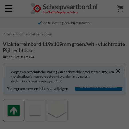
Snelle levering, ook bij maatwerk!
Terreinbordjes met bermpalen
Vlak terreinbord 119x109mm groen/wit - vluchtroute
Pijl rechtdoor
Art.nr. BWTR.05194
Wegens een technische storing kan het bestelde product kan afwijken
met de afbeeldingen die getoond worden in de galerij.
Reden: Could not resolve product
Product zelf aanpassen?
Ontwerp aanpassen
Pictogrammen en/of tekst wijzigen