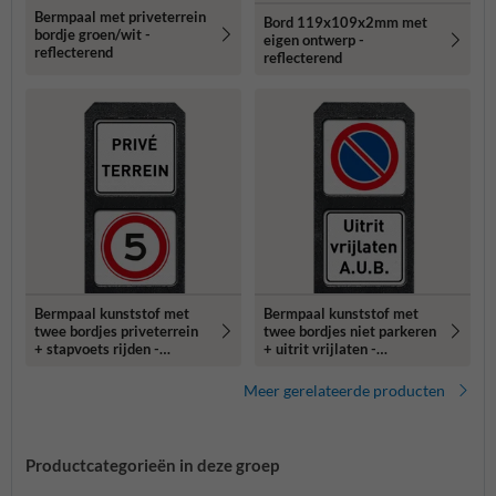
Bermpaal met priveterrein
Bord 119x109x2mm met
bordje groen/wit -
eigen ontwerp -
reflecterend
reflecterend
Bermpaal kunststof met
Bermpaal kunststof met
twee bordjes priveterrein
twee bordjes niet parkeren
+ stapvoets rijden -
+ uitrit vrijlaten -
reflecterend
reflecterend
Meer gerelateerde producten
Productcategorieën in deze groep