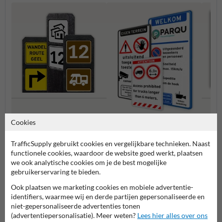
Bermpalen met
Verbo
Cookies
informatiebordjes
Entree- en toegangsborden
TrafficSupply gebruikt cookies en vergelijkbare technieken. Naast
functionele cookies, waardoor de website goed werkt, plaatsen
we ook analytische cookies om je de best mogelijke
Eigen terrein borden
gebruikerservaring te bieden.
Ook plaatsen we marketing cookies en mobiele advertentie-
identifiers, waarmee wij en derde partijen gepersonaliseerde en
niet-gepersonaliseerde advertenties tonen
(advertentiepersonalisatie). Meer weten?
Lees hier alles over ons