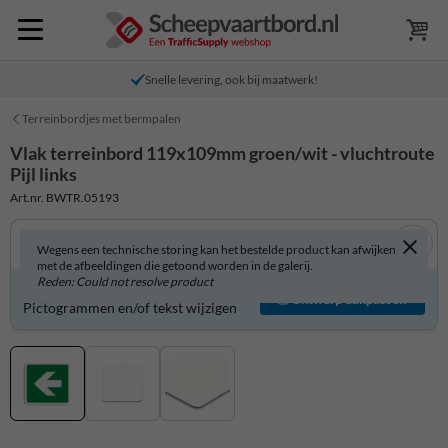
Snelle levering, ook bij maatwerk!
Terreinbordjes met bermpalen
Vlak terreinbord 119x109mm groen/wit - vluchtroute
Pijl links
Art.nr. BWTR.05193
Wegens een technische storing kan het bestelde product kan afwijken
met de afbeeldingen die getoond worden in de galerij.
Reden: Could not resolve product
Product zelf aanpassen?
Ontwerp aanpassen
Pictogrammen en/of tekst wijzigen