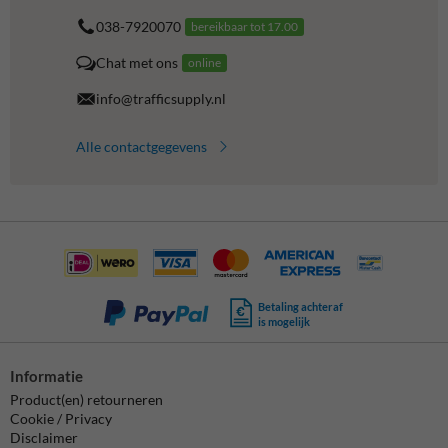
038-7920070
bereikbaar tot 17.00
Chat met ons
online
info@trafficsupply.nl
Alle contactgegevens
Betaling achteraf
is mogelijk
Informatie
Product(en) retourneren
Cookie / Privacy
Disclaimer