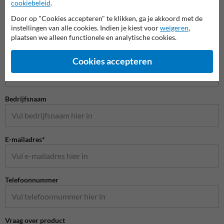
cookiebeleid
.
Door op "Cookies accepteren" te klikken, ga je akkoord met de
instellingen van alle cookies. Indien je kiest voor
weigeren
,
plaatsen we alleen functionele en analytische cookies.
Stel je vraag aan Scheepvaartbord.nl
Naam*
Cookies accepteren
Bedrijfsnaam
E-mailadres*
Telefoonnummer
Vraag over product