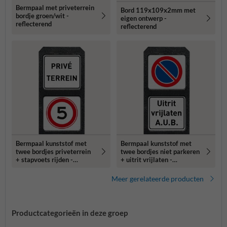
Bermpaal met priveterrein
Bord 119x109x2mm met
bordje groen/wit -
eigen ontwerp -
reflecterend
reflecterend
Bermpaal kunststof met
Bermpaal kunststof met
twee bordjes priveterrein
twee bordjes niet parkeren
+ stapvoets rijden -
+ uitrit vrijlaten -
reflecterend
reflecterend
Meer gerelateerde producten
Productcategorieën in deze groep