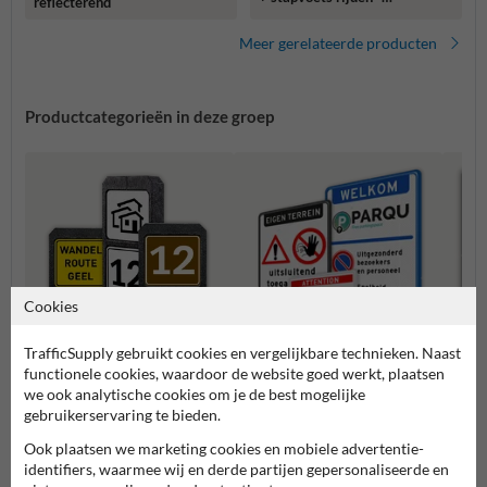
reflecterend
reflecterend
Meer gerelateerde producten
Productcategorieën in deze groep
Cookies
TrafficSupply gebruikt cookies en vergelijkbare technieken. Naast
functionele cookies, waardoor de website goed werkt, plaatsen
we ook analytische cookies om je de best mogelijke
Bermpalen met
Verbo
gebruikerservaring te bieden.
informatiebordjes
Entree- en toegangsborden
Ook plaatsen we marketing cookies en mobiele advertentie-
identifiers, waarmee wij en derde partijen gepersonaliseerde en