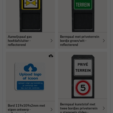
Aanwijspaal gas
Bermpaal met priveterrein
hoofdafsluiter -
bordje groen/wit -
reflecterend
reflecterend
Bermpaal kunststof met
Bord 119x109x2mm met
twee bordjes priveterrein
eigen ontwerp -
+ stapvoets rijden -