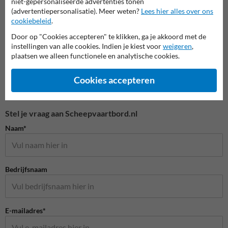
niet-gepersonaliseerde advertenties tonen
Eigen terrein borden
(advertentiepersonalisatie). Meer weten?
Lees hier alles over ons
cookiebeleid
.
Door op "Cookies accepteren" te klikken, ga je akkoord met de
instellingen van alle cookies. Indien je kiest voor
weigeren
,
plaatsen we alleen functionele en analytische cookies.
Cookies accepteren
Stel je vraag aan Scheepvaartbord.nl
Naam*
Bedrijfsnaam
E-mailadres*