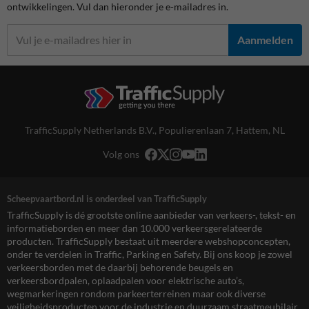
ontwikkelingen. Vul dan hieronder je e-mailadres in.
Aanmelden
TrafficSupply Netherlands B.V.,
Populierenlaan 7
,
Hattem, NL
Volg ons
Scheepvaartbord.nl is onderdeel van TrafficSupply
TrafficSupply is dé grootste online aanbieder van verkeers-, tekst- en
informatieborden en meer dan 10.000 verkeersgerelateerde
producten. TrafficSupply bestaat uit meerdere webshopconcepten,
onder te verdelen in Traffic, Parking en Safety. Bij ons koop je zowel
verkeersborden met de daarbij behorende beugels en
verkeersbordpalen, oplaadpalen voor elektrische auto’s,
wegmarkeringen rondom parkeerterreinen maar ook diverse
veiligheidsproducten voor de industrie en duurzaam straatmeubilair