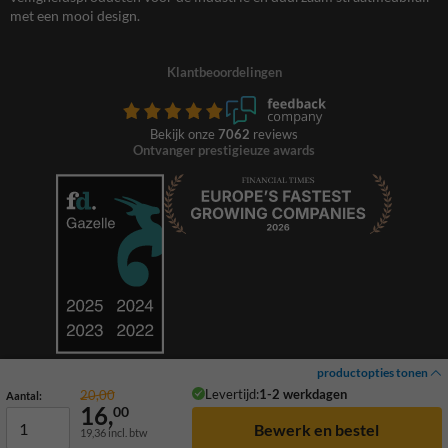
met een mooi design.
Klantbeoordelingen
Bekijk onze
7062
reviews
Ontvanger prestigieuze awards
productopties tonen
Levertijd:
1-2 werkdagen
20,00
Aantal:
16,
00
19,36
incl. btw
© 2026 TrafficSupply. Alle rechten voorbehouden.