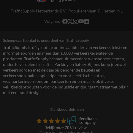
TrafficSupply Netherlands B.V.,
Populierenlaan 7
,
Hattem, NL
Volg ons
Scheepvaartbord.nl is onderdeel van TrafficSupply
TrafficSupply is dé grootste online aanbieder van verkeers-, tekst- en
informatieborden en meer dan 10.000 verkeersgerelateerde
producten. TrafficSupply bestaat uit meerdere webshopconcepten,
onder te verdelen in Traffic, Parking en Safety. Bij ons koop je zowel
verkeersborden met de daarbij behorende beugels en
verkeersbordpalen, oplaadpalen voor elektrische auto’s,
wegmarkeringen rondom parkeerterreinen maar ook diverse
veiligheidsproducten voor de industrie en duurzaam straatmeubilair
met een mooi design.
Klantbeoordelingen
Bekijk onze
7061
reviews
Ontvanger prestigieuze awards