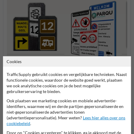
Cookies
Bermpalen met
Verbo
informatiebordjes
TrafficSupply gebruikt cookies en vergelijkbare technieken. Naast
Entree- en toegangsborden
functionele cookies, waardoor de website goed werkt, plaatsen
we ook analytische cookies om je de best mogelijke
gebruikerservaring te bieden.
Eigen terrein borden
Ook plaatsen we marketing cookies en mobiele advertentie-
identifiers, waarmee wij en derde partijen gepersonaliseerde en
niet-gepersonaliseerde advertenties tonen
(advertentiepersonalisatie). Meer weten?
Lees hier alles over ons
cookiebeleid
.
Door op "Cookies accepteren" te klikken, ga je akkoord met de