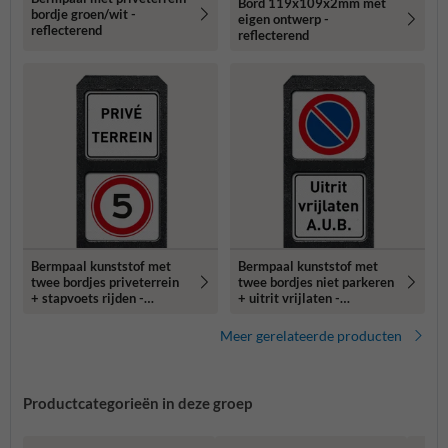
Bord 119x109x2mm met
bordje groen/wit -
eigen ontwerp -
reflecterend
reflecterend
Bermpaal kunststof met
Bermpaal kunststof met
twee bordjes priveterrein
twee bordjes niet parkeren
+ stapvoets rijden -
+ uitrit vrijlaten -
reflecterend
reflecterend
Meer gerelateerde producten
Productcategorieën in deze groep