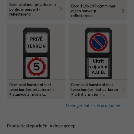
Bermpaal met priveterrein
Bord 119x109x2mm met
bordje groen/wit -
eigen ontwerp -
reflecterend
reflecterend
Bermpaal kunststof met
Bermpaal kunststof met
twee bordjes priveterrein
twee bordjes niet parkeren
+ stapvoets rijden -
+ uitrit vrijlaten -
reflecterend
reflecterend
Meer gerelateerde producten
Productcategorieën in deze groep