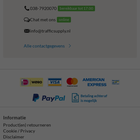
038-7920070
bereikbaar tot 17.00
Chat met ons
online
info@trafficsupply.nl
Alle contactgegevens
Betaling achteraf
is mogelijk
Informatie
Product(en) retourneren
Cookie / Privacy
Disclaimer