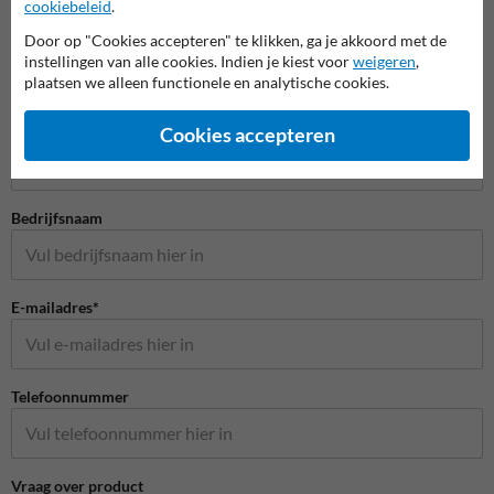
cookiebeleid
.
Door op "Cookies accepteren" te klikken, ga je akkoord met de
instellingen van alle cookies. Indien je kiest voor
weigeren
,
plaatsen we alleen functionele en analytische cookies.
Stel je vraag aan Scheepvaartbord.nl
Naam*
Cookies accepteren
Bedrijfsnaam
E-mailadres*
Telefoonnummer
Vraag over product