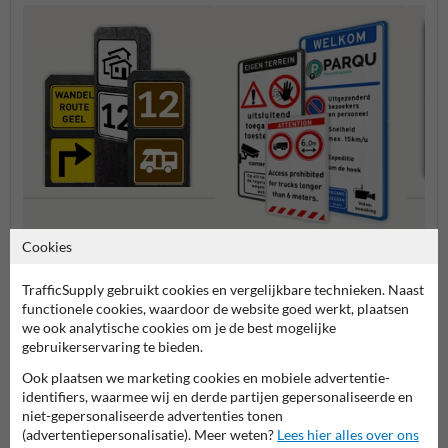
Bermpalen met
Verbo
Cookies
informatiebordjes
Entree- en toegangsborden
TrafficSupply gebruikt cookies en vergelijkbare technieken. Naast
functionele cookies, waardoor de website goed werkt, plaatsen
we ook analytische cookies om je de best mogelijke
Eigen terrein borden
gebruikerservaring te bieden.
Ook plaatsen we marketing cookies en mobiele advertentie-
identifiers, waarmee wij en derde partijen gepersonaliseerde en
niet-gepersonaliseerde advertenties tonen
(advertentiepersonalisatie). Meer weten?
Lees hier alles over ons