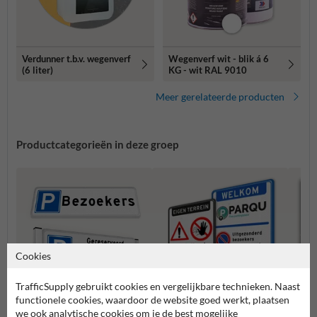
Verdunner t.b.v. wegenverf
Wegenverf wit - blik á 6
(6 liter)
KG - wit RAL 9010
Meer gerelateerde producten
Productcategorieën in deze groep
Cookies
TrafficSupply gebruikt cookies en vergelijkbare technieken. Naast
functionele cookies, waardoor de website goed werkt, plaatsen
we ook analytische cookies om je de best mogelijke