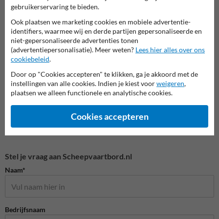
gebruikerservaring te bieden.
Parkeerplaats borden
Verbo
Ook plaatsen we marketing cookies en mobiele advertentie-
Entree- en toegangsborden
identifiers, waarmee wij en derde partijen gepersonaliseerde en
niet-gepersonaliseerde advertenties tonen
(advertentiepersonalisatie). Meer weten?
Lees hier alles over ons
Eigen terrein borden
cookiebeleid
.
Door op "Cookies accepteren" te klikken, ga je akkoord met de
instellingen van alle cookies. Indien je kiest voor
weigeren
,
plaatsen we alleen functionele en analytische cookies.
Cookies accepteren
Stel je vraag aan Scheepvaartbord.nl
Naam*
Bedrijfsnaam