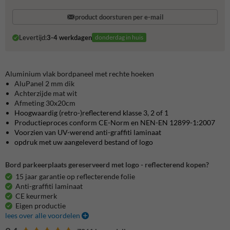
product doorsturen per e-mail
Levertijd:
3-4 werkdagen
donderdag in huis
Aluminium vlak bordpaneel met rechte hoeken
AluPanel 2 mm dik
Achterzijde mat wit
Afmeting 30x20cm
Hoogwaardig (retro-)reflecterend klasse 3, 2 of 1
Productieproces conform CE-Norm en NEN-EN 12899-1:2007
Voorzien van UV-werend anti-graffiti laminaat
opdruk met uw aangeleverd bestand of logo
Bord parkeerplaats gereserveerd met logo - reflecterend kopen?
15 jaar garantie op reflecterende folie
Anti-graffiti laminaat
CE keurmerk
Eigen productie
lees over alle voordelen