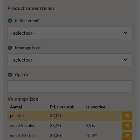
Product samenstellen
Reflecterend*
Montage bord*
Opdruk
Volumeprijzen
Aantal
Prijs per stuk
Je voordeel
per stuk
37,00
vanaf 5 stuks
35,20
4,9
%
vanaf 10 stuks
33,30
10,0
%