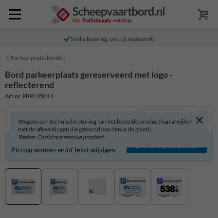
Snelle levering, ook bij maatwerk!
Parkeerplaats borden
Bord parkeerplaats gereserveerd met logo -
reflecterend
Art.nr. PBPI.05014
Bekijk in 3D
Wegens een technische storing kan het bestelde product kan afwijken
met de afbeeldingen die getoond worden in de galerij.
Reden: Could not resolve product
Bord zelf aanpassen?
Ontwerp aanpassen
Pictogrammen en/of tekst wijzigen