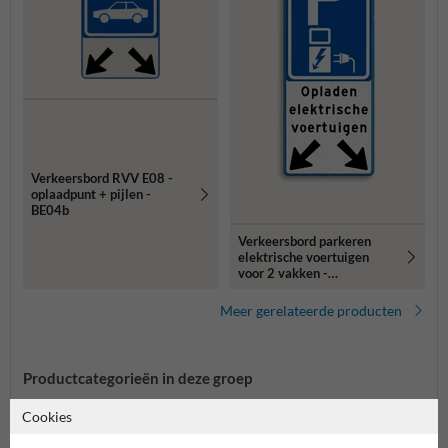
Verkeersbord RVV E08 -
oplaadpunt + pijlen -
BE04b
Verkeersbord parkeren
elektrische voertuigen
voor 2 vakken -
reflecterend
Meer gerelateerde producten
Productcategorieën in deze groep
Cookies