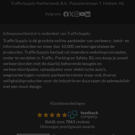
TrafficSupply Netherlands B.V.,
Populierenlaan 7
,
Hattem, NL
Volg ons
Scheepvaartbord.nl is onderdeel van TrafficSupply
TrafficSupply is dé grootste online aanbieder van verkeers-, tekst- en
informatieborden en meer dan 10.000 verkeersgerelateerde
producten. TrafficSupply bestaat uit meerdere webshopconcepten,
onder te verdelen in Traffic, Parking en Safety. Bij ons koop je zowel
verkeersborden met de daarbij behorende beugels en
verkeersbordpalen, oplaadpalen voor elektrische auto’s,
wegmarkeringen rondom parkeerterreinen maar ook diverse
veiligheidsproducten voor de industrie en duurzaam straatmeubilair
met een mooi design.
Klantbeoordelingen
Bekijk onze
7061
reviews
Ontvanger prestigieuze awards