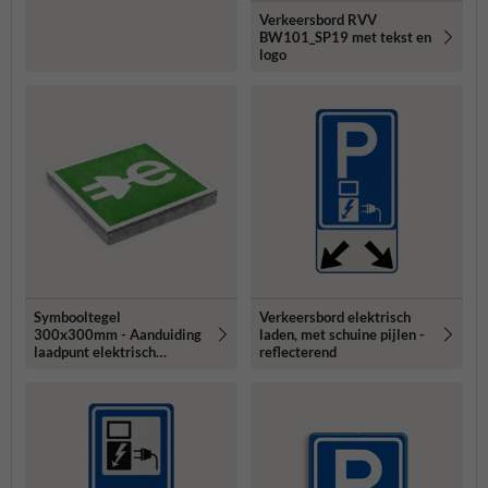
Verkeersbord RVV
BW101_SP19 met tekst en
logo
Symbooltegel
Verkeersbord elektrisch
300x300mm - Aanduiding
laden, met schuine pijlen -
laadpunt elektrisch
reflecterend
voertuig