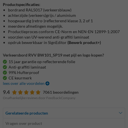
Productspecificaties:
bordrand RAL5017 (verkeersblauw)
achterzijde (verkeers)grijs / aluminium
hoogwaardig (retro-)reflecterend klasse 3, 2 of 1
meerdere afmetingen mogelijk.
Productieproces conform CE-Norm en NEN-EN 12899-1:2007
voorzien van UV-werend anti-graffiti laminaat
opdruk bewerkbaar in SignEditor
(Bewerk product>)
Verkeersbord RVV BW101_SP19 met pijl en logo kopen?
15 jaar garantie op reflecterende folie
Anti-graffiti laminaat
99% Hufterproof
CE keurmerk
lees over alle voordelen
9.4
7061 beoordelingen
Onafhankelijke reviews door FeedbackCompany
Gerelateerde producten
Vragen over product