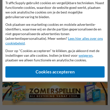
TrafficSupply gebruikt cookies en vergelijkbare technieken. Naast
functionele cookies, waardoor de website goed werkt, plaatsen
we ook analytische cookies om je de best mogelijke
gebruikerservaring te bieden.
Ook plaatsen we marketing cookies en mobiele advertentie-
identifiers, waarmee wij en derde partijen gepersonaliseerde en
niet-gepersonaliseerde advertenties tonen
(advertentiepersonalisatie). Meer weten?
Lees hier alles over ons
cookiebeleid
.
Parkeerborden elektrische
Verbo
Door op "Cookies accepteren" te klikken, ga je akkoord met de
auto
instellingen van alle cookies. Indien je kiest voor
weigeren
,
Entree- en toegangsborden
plaatsen we alleen functionele en analytische cookies.
Eigen terrein borden
Cookies accepteren