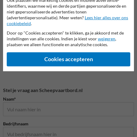
Ook plaatsen we marketing cookies en mobiele advertentie-
Verbo
auto
identifiers, waarmee wij en derde partijen gepersonaliseerde en
Entree- en toegangsborden
niet-gepersonaliseerde advertenties tonen
(advertentiepersonalisatie). Meer weten?
Lees hier alles over ons
cookiebeleid
.
Eigen terrein borden
Door op "Cookies accepteren" te klikken, ga je akkoord met de
instellingen van alle cookies. Indien je kiest voor
weigeren
,
plaatsen we alleen functionele en analytische cookies.
Cookies accepteren
Stel je vraag aan Scheepvaartbord.nl
Naam*
Bedrijfsnaam