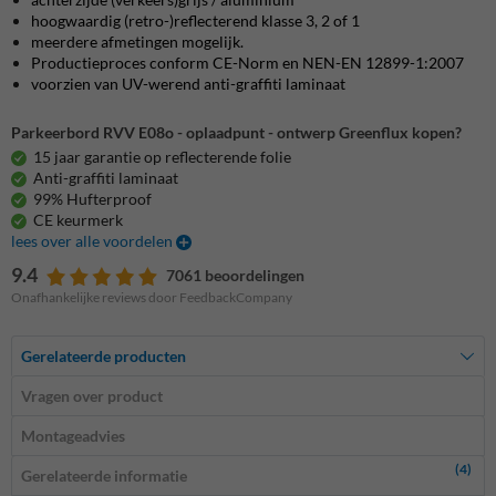
hoogwaardig (retro-)reflecterend klasse 3, 2 of 1
meerdere afmetingen mogelijk.
Productieproces conform CE-Norm en NEN-EN 12899-1:2007
voorzien van UV-werend anti-graffiti laminaat
Parkeerbord RVV E08o - oplaadpunt - ontwerp Greenflux kopen?
15 jaar garantie op reflecterende folie
Anti-graffiti laminaat
99% Hufterproof
CE keurmerk
lees over alle voordelen
9.4
7061 beoordelingen
Onafhankelijke reviews door FeedbackCompany
Gerelateerde producten
Vragen over product
Montageadvies
(4)
Gerelateerde informatie