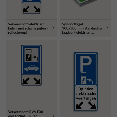
Verkeersbord elektrisch
Symbooltegel
laden, met schuine pijlen -
300x300mm - Aanduiding
reflecterend
laadpunt elektrisch
voertuig
Verkeersbord RVV E08 -
oplaadpunt + pijlen -