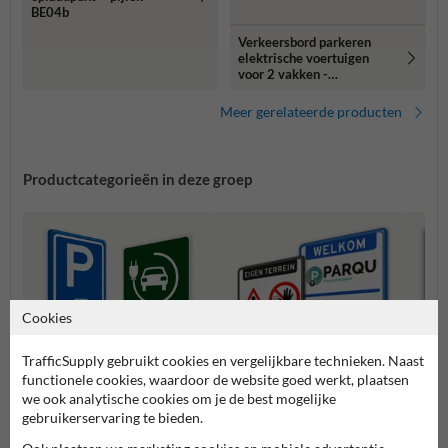
BE04b
Verkeersbord parkeren
elektrische voertuigen
voor 2 vakken -
reflecterend
Meer gerelateerde producten
Productcategorieën in deze groep
Cookies
TrafficSupply gebruikt cookies en vergelijkbare technieken. Naast
functionele cookies, waardoor de website goed werkt, plaatsen
we ook analytische cookies om je de best mogelijke
gebruikerservaring te bieden.
Parkeerborden elektrische