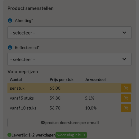
Product samenstellen
Afmeting*
Reflecterend*
Volumeprijzen
Aantal
Prijs per stuk
Je voordeel
per stuk
63,00
vanaf 5 stuks
59,80
5,1
%
vanaf 10 stuks
56,70
10,0
%
product doorsturen per e-mail
Levertijd:
1-2 werkdagen
woensdag in huis