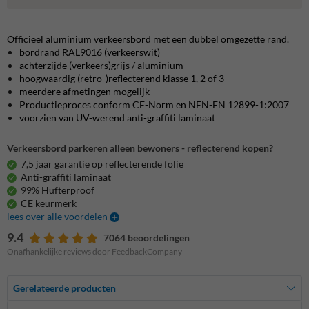
Officieel aluminium verkeersbord met een dubbel omgezette rand.
bordrand RAL9016 (verkeerswit)
achterzijde (verkeers)grijs / aluminium
hoogwaardig (retro-)reflecterend klasse 1, 2 of 3
meerdere afmetingen mogelijk
Productieproces conform CE-Norm en NEN-EN 12899-1:2007
voorzien van UV-werend anti-graffiti laminaat
Verkeersbord parkeren alleen bewoners - reflecterend kopen?
7,5 jaar garantie op reflecterende folie
Anti-graffiti laminaat
99% Hufterproof
CE keurmerk
lees over alle voordelen
9.4
7064 beoordelingen
Onafhankelijke reviews door FeedbackCompany
Gerelateerde producten