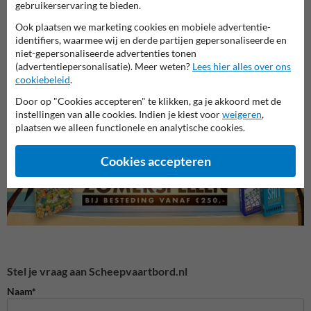
gebruikerservaring te bieden.
Ook plaatsen we marketing cookies en mobiele advertentie-
identifiers, waarmee wij en derde partijen gepersonaliseerde en
niet-gepersonaliseerde advertenties tonen
(advertentiepersonalisatie). Meer weten?
Lees hier alles over ons
Parkeerborden (toegestaan)
Verbo
cookiebeleid
.
Entree- en toegangsborden
Door op "Cookies accepteren" te klikken, ga je akkoord met de
instellingen van alle cookies. Indien je kiest voor
weigeren
,
plaatsen we alleen functionele en analytische cookies.
Eigen terrein borden
Cookies accepteren
Stel je vraag aan Scheepvaartbord.nl
Naam*