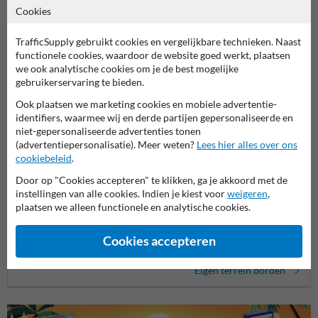
Cookies
Productcategorieën in deze groep
TrafficSupply gebruikt cookies en vergelijkbare technieken. Naast
functionele cookies, waardoor de website goed werkt, plaatsen
we ook analytische cookies om je de best mogelijke
gebruikerservaring te bieden.
Ook plaatsen we marketing cookies en mobiele advertentie-
identifiers, waarmee wij en derde partijen gepersonaliseerde en
niet-gepersonaliseerde advertenties tonen
(advertentiepersonalisatie). Meer weten?
Lees hier alles over ons
cookiebeleid
.
Door op "Cookies accepteren" te klikken, ga je akkoord met de
instellingen van alle cookies. Indien je kiest voor
weigeren
,
Parkeerborden elektrische
plaatsen we alleen functionele en analytische cookies.
Verbo
auto
Entree- en toegangsborden
Cookies accepteren
Eigen terrein borden