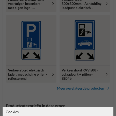
voertuigen bezoekers -
300x300mm - Aanduiding
met eigen logo -
laadpunt elektrisch
reflecterend
voertuig
Verkeersbord elektrisch
Verkeersbord RVV E08 -
laden, met schuine pijlen -
oplaadpunt + pijlen -
reflecterend
BE04b
Meer gerelateerde producten
Productcategorieën in deze groep
Cookies