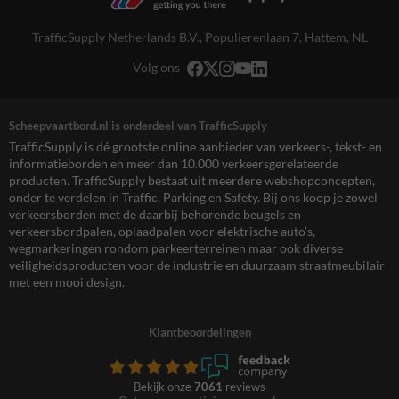
TrafficSupply Netherlands B.V.,
Populierenlaan 7
,
Hattem, NL
Volg ons
Scheepvaartbord.nl is onderdeel van TrafficSupply
TrafficSupply is dé grootste online aanbieder van verkeers-, tekst- en
informatieborden en meer dan 10.000 verkeersgerelateerde
producten. TrafficSupply bestaat uit meerdere webshopconcepten,
onder te verdelen in Traffic, Parking en Safety. Bij ons koop je zowel
verkeersborden met de daarbij behorende beugels en
verkeersbordpalen, oplaadpalen voor elektrische auto’s,
wegmarkeringen rondom parkeerterreinen maar ook diverse
veiligheidsproducten voor de industrie en duurzaam straatmeubilair
met een mooi design.
Klantbeoordelingen
Bekijk onze
7061
reviews