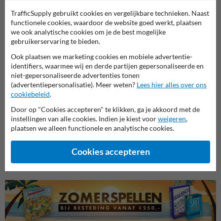
TrafficSupply gebruikt cookies en vergelijkbare technieken. Naast
functionele cookies, waardoor de website goed werkt, plaatsen
we ook analytische cookies om je de best mogelijke
gebruikerservaring te bieden.
Ook plaatsen we marketing cookies en mobiele advertentie-
identifiers, waarmee wij en derde partijen gepersonaliseerde en
niet-gepersonaliseerde advertenties tonen
(advertentiepersonalisatie). Meer weten?
Lees hier alles over ons
cookiebeleid
.
Door op "Cookies accepteren" te klikken, ga je akkoord met de
Parkeerborden elektrische
Verbo
instellingen van alle cookies. Indien je kiest voor
weigeren
,
auto
Entree- en toegangsborden
plaatsen we alleen functionele en analytische cookies.
Cookies accepteren
Eigen terrein borden