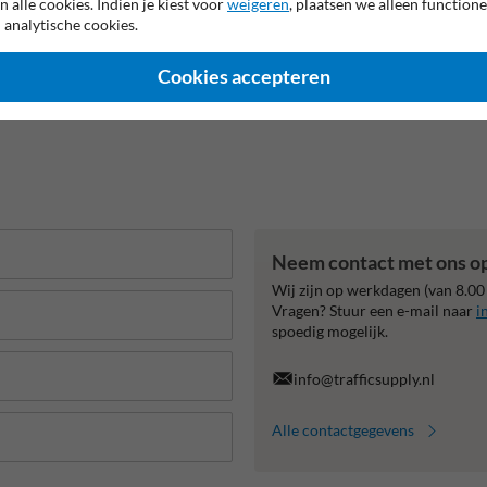
n alle cookies. Indien je kiest voor
weigeren
, plaatsen we alleen functione
 analytische cookies.
Cookies accepteren
Neem contact met ons o
Wij zijn op werkdagen (van 8.00
Vragen? Stuur een e-mail naar
i
spoedig mogelijk.
info@trafficsupply.nl
Alle contactgegevens