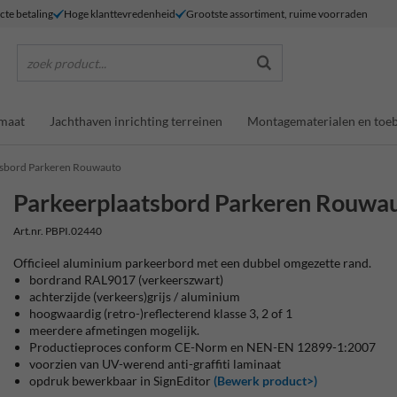
ecte betaling
Hoge klanttevredenheid
Grootste assortiment, ruime voorraden
zoek product...
maat
Jachthaven inrichting terreinen
Montagematerialen en toe
tsbord Parkeren Rouwauto
Parkeerplaatsbord Parkeren Rouwa
Art.nr. PBPI.02440
Officieel aluminium parkeerbord met een dubbel omgezette rand.
bordrand RAL9017 (verkeerszwart)
achterzijde (verkeers)grijs / aluminium
hoogwaardig (retro-)reflecterend klasse 3, 2 of 1
meerdere afmetingen mogelijk.
Productieproces conform CE-Norm en NEN-EN 12899-1:2007
voorzien van UV-werend anti-graffiti laminaat
opdruk bewerkbaar in SignEditor
(Bewerk product>)