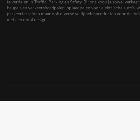
te verdelen in Traffic, Parking en Safety. Bij ons koop je zowel verk
beugels en verkeersbordpalen, oplaadpalen voor elektrische auto’s
parkeerterreinen maar ook diverse veiligheidsproducten voor de ind
met een mooi design.