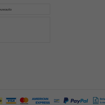
Beta
is m