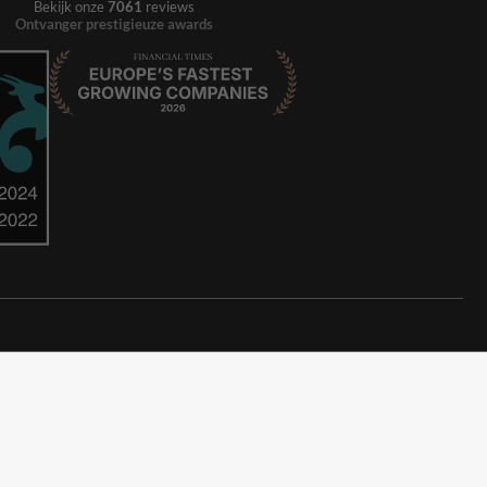
Bekijk onze
7061
reviews
Ontvanger prestigieuze awards