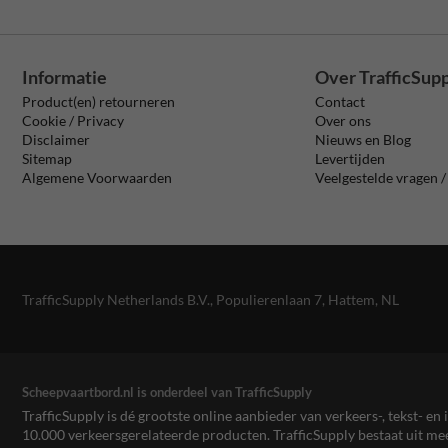
Informatie
Over TrafficSup
Product(en) retourneren
Contact
Cookie / Privacy
Over ons
Disclaimer
Nieuws en Blog
Sitemap
Levertijden
Algemene Voorwaarden
Veelgestelde vragen 
TrafficSupply Netherlands B.V.,
Populierenlaan 7
,
Hattem, NL
Scheepvaartbord.nl is onderdeel van TrafficSupply
TrafficSupply is dé grootste online aanbieder van verkeers-, tekst- 
10.000 verkeersgerelateerde producten. TrafficSupply bestaat uit 