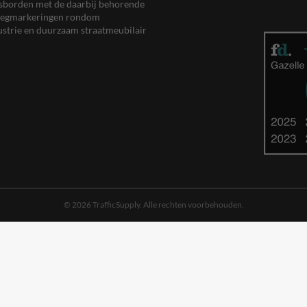
eersborden met de daarbij behorende
, wegmarkeringen rondom
ustrie en duurzaam straatmeubilair
© 2026 TrafficSupply. Alle rechten voorbehouden.