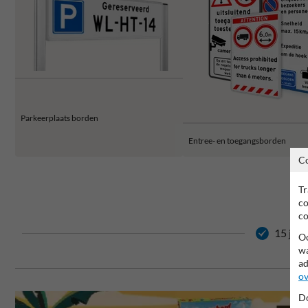
Parkeerplaats borden
Entree- en toegangsborden
C
Tr
co
co
15 jaar
Oo
wa
ad
ov
Do