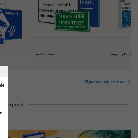
Tekstborden
Toegangsborden 
Eigen terrein borden
ele
ufterproof
e