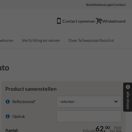
Bestelstatus
Login
Contact
Contact opnemen
Winkelmand
behoren
Verlichting en seinen
Over Scheepvaartbord.nl
uto
Product samenstellen
alle shops
Reflecterend*
Opdruk
62,
00
75,02
Aantal:
Prijs p/st
incl. btw