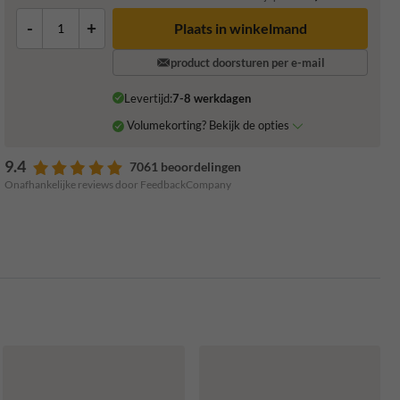
-
+
Plaats in winkelmand
product doorsturen per e-mail
Levertijd:
7-8 werkdagen
Volumekorting? Bekijk de opties
9.4
7061 beoordelingen
Onafhankelijke reviews door FeedbackCompany