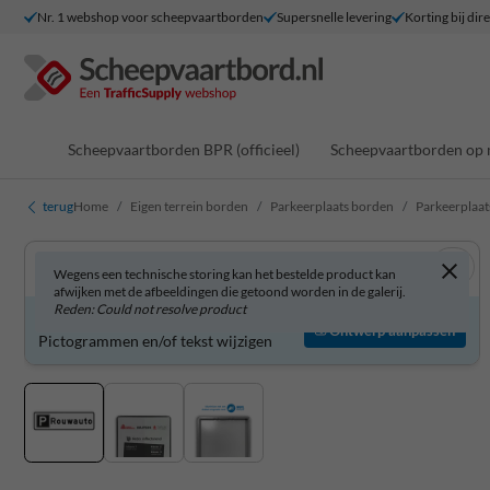
Nr. 1 webshop voor scheepvaartborden
Supersnelle levering
Korting bij dir
Scheepvaartborden BPR (officieel)
Scheepvaartborden op 
terug
Home
Eigen terrein borden
Parkeerplaats borden
Parkeerplaa
Wegens een technische storing kan het bestelde product kan
afwijken met de afbeeldingen die getoond worden in de galerij.
Reden: Could not resolve product
Parkeerplaatsbord zelf aanpassen?
Ontwerp aanpassen
Pictogrammen en/of tekst wijzigen