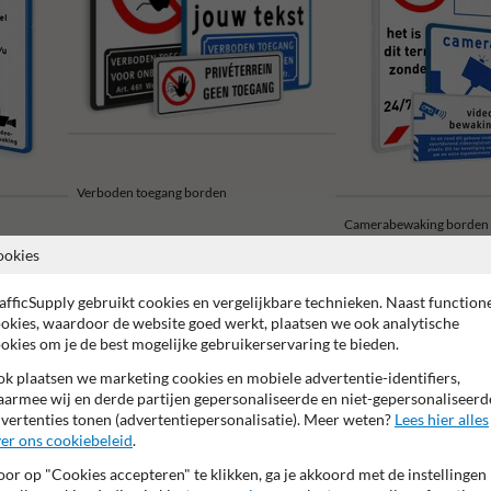
Verboden toegang borden
Camerabewaking borden
ookies
afficSupply gebruikt cookies en vergelijkbare technieken. Naast function
okies, waardoor de website goed werkt, plaatsen we ook analytische
okies om je de best mogelijke gebruikerservaring te bieden.
 garantie op reflecterende folie
Anti-graffiti laminaat
99% H
k plaatsen we marketing cookies en mobiele advertentie-identifiers,
armee wij en derde partijen gepersonaliseerde en niet-gepersonaliseerd
vertenties tonen (advertentiepersonalisatie). Meer weten?
Lees hier alles
er ons cookiebeleid
.
or op "Cookies accepteren" te klikken, ga je akkoord met de instellingen