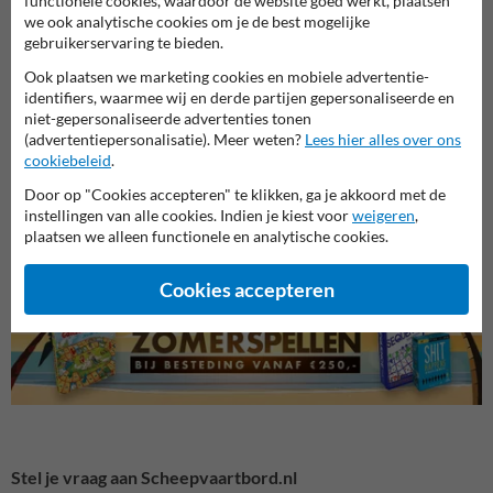
functionele cookies, waardoor de website goed werkt, plaatsen
we ook analytische cookies om je de best mogelijke
gebruikerservaring te bieden.
Ook plaatsen we marketing cookies en mobiele advertentie-
identifiers, waarmee wij en derde partijen gepersonaliseerde en
niet-gepersonaliseerde advertenties tonen
(advertentiepersonalisatie). Meer weten?
Lees hier alles over ons
Parkeerplaats borden
Verbo
cookiebeleid
.
Entree- en toegangsborden
Door op "Cookies accepteren" te klikken, ga je akkoord met de
instellingen van alle cookies. Indien je kiest voor
weigeren
,
plaatsen we alleen functionele en analytische cookies.
Eigen terrein borden
Cookies accepteren
Stel je vraag aan Scheepvaartbord.nl