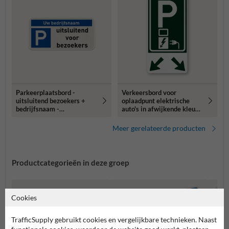
Parkeerplaatsbord -
Verkeersbord voor
uitsluitend bezoekers +
oplaadpunt elektrische
bedrijfsnaam -
auto's in afwijkende kleur -
reflecterend
E08o
Meer gerelateerde producten
Productcategorieën in deze groep
Cookies
TrafficSupply gebruikt cookies en vergelijkbare technieken. Naast