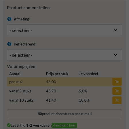
Product samenstellen
Afmeting*
Reflecterend*
Volumeprijzen
Aantal
Prijs per stuk
Je voordeel
per stuk
46,00
vanaf 5 stuks
43,70
5,0
%
vanaf 10 stuks
41,40
10,0
%
product doorsturen per e-mail
Levertijd:
1-2 werkdagen
dinsdag in huis