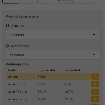
Product samenstellen
Afmeting*
Reflecterend*
Volumeprijzen
Aantal
Prijs per stuk
Je voordeel
per stuk
69,00
vanaf 5 stuks
65,55
5,0
%
vanaf 10 stuks
62,10
10,0
%
vanaf 25 stuks
60,38
12,5
%