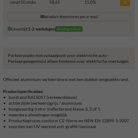
vanaf 50 stuks
58,65
15,0
%
product doorsturen per e-mail
Levertijd:
1-2 werkdagen
dinsdag in huis
Parkeerplaats met oplaadpunt voor elektrische auto -
Parkeergelegenheid alleen bestemd voor elektrische voertuigen
Officieel aluminium verkeersbord met een dubbel omgezette rand.
Productspecificaties:
bordrand RAL5017 (verkeersblauw)
achterzijde (verkeers)grijs / aluminium
hoogwaardig (retro-)reflecterend klasse 3, 2 of 1
meerdere afmetingen mogelijk.
Productieproces conform CE-Norm en NEN-EN 12899-1:2007
voorzien van UV-werend anti-graffiti laminaat