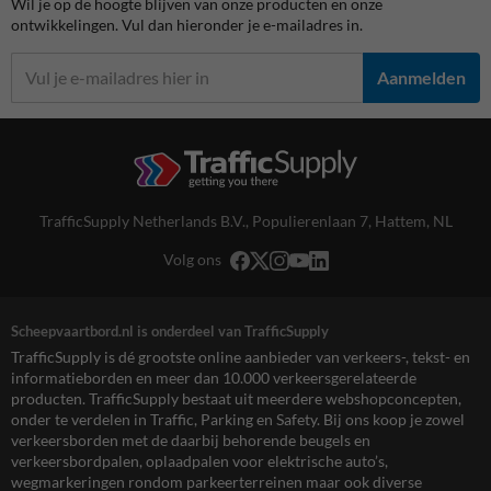
Wil je op de hoogte blijven van onze producten en onze
ontwikkelingen. Vul dan hieronder je e-mailadres in.
Aanmelden
TrafficSupply Netherlands B.V.,
Populierenlaan 7
,
Hattem, NL
Volg ons
Scheepvaartbord.nl is onderdeel van TrafficSupply
TrafficSupply is dé grootste online aanbieder van verkeers-, tekst- en
informatieborden en meer dan 10.000 verkeersgerelateerde
producten. TrafficSupply bestaat uit meerdere webshopconcepten,
onder te verdelen in Traffic, Parking en Safety. Bij ons koop je zowel
verkeersborden met de daarbij behorende beugels en
verkeersbordpalen, oplaadpalen voor elektrische auto’s,
wegmarkeringen rondom parkeerterreinen maar ook diverse