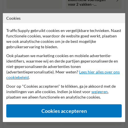
voor 2 vakken -
reflecterend
Meer gerelateerde producten
Cookies
TrafficSupply gebruikt cookies en vergelijkbare technieken. Naast
Productcategorieën in deze groep
functionele cookies, waardoor de website goed werkt, plaatsen
we ook analytische cookies om je de best mogelijke
gebruikerservaring te bieden.
Ook plaatsen we marketing cookies en mobiele advertentie-
identifiers, waarmee wij en derde partijen gepersonaliseerde en
niet-gepersonaliseerde advertenties tonen
(advertentiepersonalisatie). Meer weten?
Lees hier alles over ons
cookiebeleid
.
Door op "Cookies accepteren" te klikken, ga je akkoord met de
instellingen van alle cookies. Indien je kiest voor
weigeren
,
plaatsen we alleen functionele en analytische cookies.
Parkeerborden elektrische
Cookies accepteren
Verbo
auto
Entree- en toegangsborden