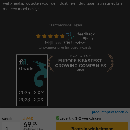
veiligheidsproducten voor de industrie en duurzaam straatmeubilair
met een mooi design.
Klantbeoordelingen
Bekijk onze
7062
reviews
Ontvanger prestigieuze awards
productopties tonen
Levertijd:
1-2 werkdagen
87,50
Aantal:
69,
00
83,49
incl. btw
© 2026 TrafficSupply. Alle rechten voorbehouden.