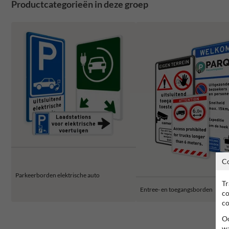
Productcategorieën in deze groep
C
Parkeerborden elektrische auto
Tr
Entree- en toegangsborden
co
co
Oo
wa