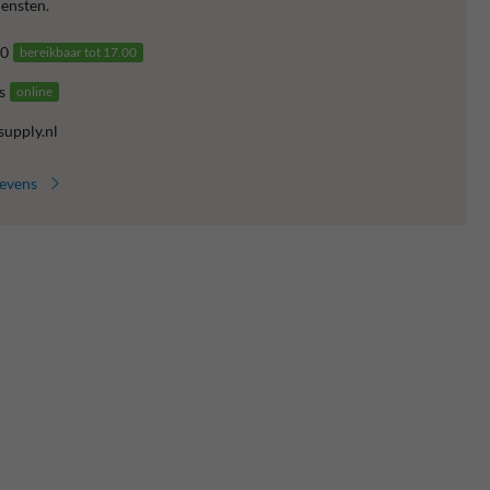
ensten.
0
bereikbaar tot 17.00
s
online
supply.nl
gevens