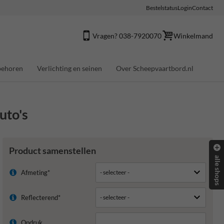
Bestelstatus
Login
Contact
Vragen? 038-7920070
Winkelmand
behoren
Verlichting en seinen
Over Scheepvaartbord.nl
uto's
Product samenstellen
alle shops
Afmeting*
Reflecterend*
Opdruk