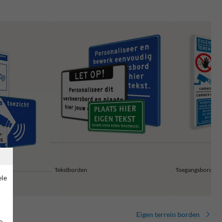
Tekstborden
Toegangsborden 
ele
Eigen terrein borden
e