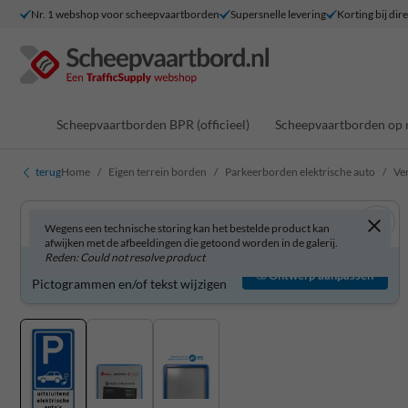
Nr. 1 webshop voor scheepvaartborden
Supersnelle levering
Korting bij dir
Scheepvaartborden BPR (officieel)
Scheepvaartborden op 
terug
Home
Eigen terrein borden
Parkeerborden elektrische auto
Ve
Wegens een technische storing kan het bestelde product kan
afwijken met de afbeeldingen die getoond worden in de galerij.
Reden: Could not resolve product
Verkeersbord zelf aanpassen?
Ontwerp aanpassen
Pictogrammen en/of tekst wijzigen