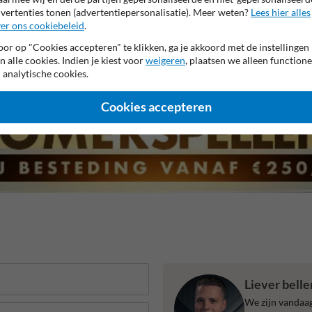
vertenties tonen (advertentiepersonalisatie). Meer weten?
Lees hier alles
er ons cookiebeleid
.
 garantie op reflecterende folie
Anti-graffiti laminaat
99% H
or op "Cookies accepteren" te klikken, ga je akkoord met de instellingen
n alle cookies. Indien je kiest voor
weigeren
, plaatsen we alleen functione
 analytische cookies.
Cookies accepteren
Liever bell
We zijn vandaag