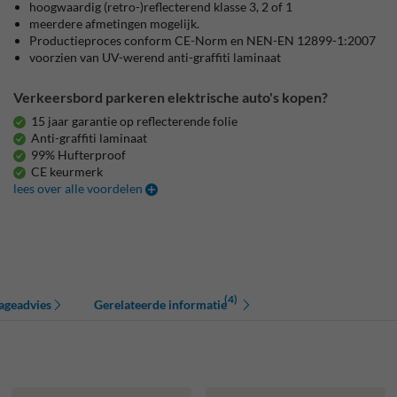
hoogwaardig (retro-)reflecterend klasse 3, 2 of 1
meerdere afmetingen mogelijk.
Productieproces conform CE-Norm en NEN-EN 12899-1:2007
voorzien van UV-werend anti-graffiti laminaat
Verkeersbord parkeren elektrische auto's kopen?
15 jaar garantie op reflecterende folie
Anti-graffiti laminaat
99% Hufterproof
CE keurmerk
lees over alle voordelen
(4)
ageadvies
Gerelateerde informatie