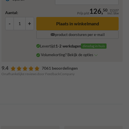
126,
50
153,07
Aantal:
Prijs p/st
incl. btw
-
+
Plaats in winkelmand
product doorsturen per e-mail
Levertijd:
1-2 werkdagen
dinsdag in huis
Volumekorting? Bekijk de opties
9.4
7061 beoordelingen
Onafhankelijke reviews door FeedbackCompany