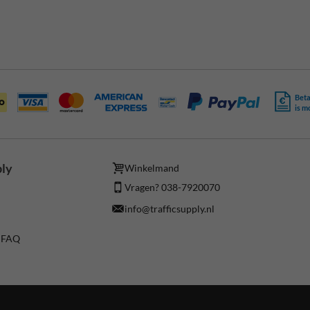
Beta
is m
ply
Winkelmand
Vragen? 038-7920070
info@trafficsupply.nl
/ FAQ