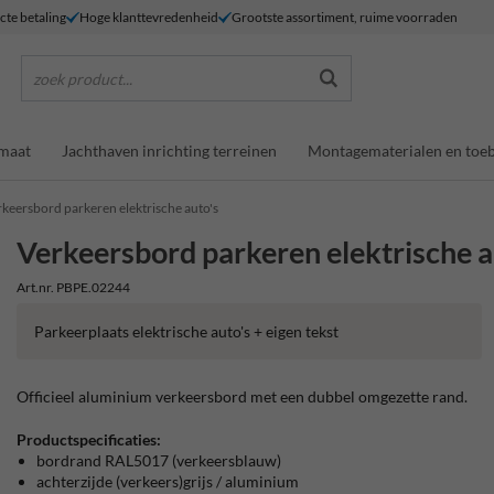
ecte betaling
Hoge klanttevredenheid
Grootste assortiment, ruime voorraden
zoek product...
maat
Jachthaven inrichting terreinen
Montagematerialen en toe
rkeersbord parkeren elektrische auto's
Verkeersbord parkeren elektrische a
Art.nr. PBPE.02244
Parkeerplaats elektrische auto's + eigen tekst
Officieel aluminium verkeersbord met een dubbel omgezette rand.
Productspecificaties:
bordrand RAL5017 (verkeersblauw)
achterzijde (verkeers)grijs / aluminium