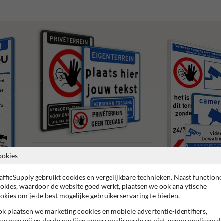
ookies
Verboden toegang borden
afficSupply gebruikt cookies en vergelijkbare technieken. Naast function
Camerabewaking borden
okies, waardoor de website goed werkt, plaatsen we ook analytische
okies om je de best mogelijke gebruikerservaring te bieden.
k plaatsen we marketing cookies en mobiele advertentie-identifiers,
armee wij en derde partijen gepersonaliseerde en niet-gepersonaliseerd