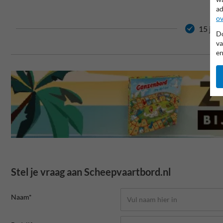
ad
ov
15 jaar
Do
va
en
Stel je vraag aan Scheepvaartbord.nl
Naam*