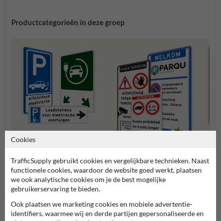
Productcategorieën in deze groep
Cookies
Parkeerborden elektrische
Verbo
TrafficSupply gebruikt cookies en vergelijkbare technieken. Naast
auto
Entree- en toegangsborden
functionele cookies, waardoor de website goed werkt, plaatsen
we ook analytische cookies om je de best mogelijke
gebruikerservaring te bieden.
Eigen terrein borden
Ook plaatsen we marketing cookies en mobiele advertentie-
identifiers, waarmee wij en derde partijen gepersonaliseerde en