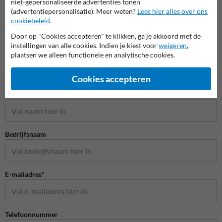
niet-gepersonaliseerde advertenties tonen
(advertentiepersonalisatie). Meer weten?
Lees hier alles over ons
cookiebeleid
.
Door op "Cookies accepteren" te klikken, ga je akkoord met de
instellingen van alle cookies. Indien je kiest voor
weigeren
,
plaatsen we alleen functionele en analytische cookies.
Cookies accepteren
Stel je vraag aan Scheepvaartbord.nl
Naam*
Bedrijfsnaam
E-mailadres*
Telefoonnummer