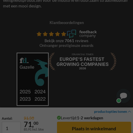
veiligheidsproducten voor de industrie en duurzaam straatmeubilair
met een mooi design.
Klantbeoordelingen
Bekijk onze
7061
reviews
Ontvanger prestigieuze awards
productopties tonen
Levertijd:
1-2 werkdagen
91,50
Aantal:
71,
00
85,91
incl. btw
© 2026 TrafficSupply. Alle rechten voorbehouden.