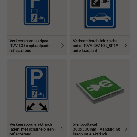
Verkeersbord laadpaal
Verkeersbord elektrische
RVV E08o oplaadpunt -
auto - RVV BW101_SP19 -
reflecterend
auto laadpunt
Verkeersbord elektrisch
Symbooltegel
laden, met schuine pijlen -
300x300mm - Aanduiding
reflecterend
laadpunt elektrisch