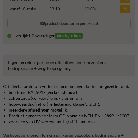
vanaf 10 stuks
53,10
10,0
%
product doorsturen per e-mail
Levertijd:
1-2 werkdagen
dinsdag in huis
Eigen terrein + parkeren uitsluitend voor bezoekers
bedrijfsnaam + wegsleepregeling
Officieel aluminium verkeersbord met een dubbel omgezette rand.
bordrand RAL5017 (verkeersblauw)
achterzijde (verkeers)grijs / aluminium
hoogwaardig (retro-)reflecterend klasse 3, 2 of 1
meerdere afmetingen mogelijk.
Productieproces conform CE-Norm en NEN-EN 12899-1:2007
voorzien van UV-werend anti-graffiti laminaat
Verkeersbord eigen terrein parkeren bezoekers bedrijfsnaam +