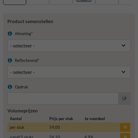
Product samenstellen
Afmeting*
Reflecterend*
Opdruk
Volumeprijzen
Aantal
Prijs per stuk
Je voordeel
per stuk
59,00
vanaf 5 stuks
56,10
4,9
%