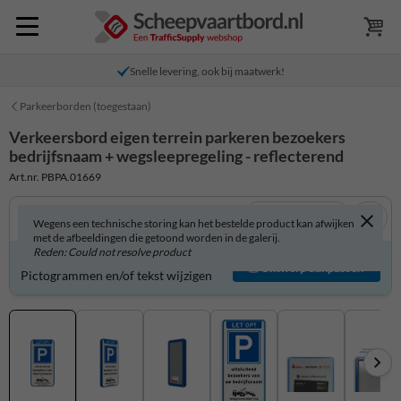
Snelle levering, ook bij maatwerk!
Parkeerborden (toegestaan)
Verkeersbord eigen terrein parkeren bezoekers
bedrijfsnaam + wegsleepregeling - reflecterend
Art.nr. PBPA.01669
Bekijk in 3D
Wegens een technische storing kan het bestelde product kan afwijken
met de afbeeldingen die getoond worden in de galerij.
Reden: Could not resolve product
Verkeersbord zelf aanpassen?
Ontwerp aanpassen
Pictogrammen en/of tekst wijzigen