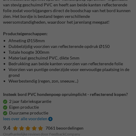
van stevig geschuimd PVC en heeft aan beide kanten reflecterende
folie zodat voorbijgangers direct de boodschap van het bord kunnen
zien. Het bordje is bestand tegen verschillende
weersomstandigheden, waardoor het jarenlang meegaat!
Producteigenschappen:
Afmeting Ø158mm
Dubbelzijdig voorzien van reflecterende opdruk Ø150
Totale hoogte 300mm
Materiaal geschuimd PVC, dikte 5mm
Bedrukking aan beide kanten voorzien van reflecterende folie
Voorzien van puntige onderzijde voor eenvoudige plaatsing in de
grond
Weerbestendig (regen, zon, sneeuw...)
Insteek bord PVC hondenpoep opruimplicht - reflecterend kopen?
2 jaar fabrieksgarantie
Eigen productie
Duurzame productie
lees over alle voordelen
9.4
7061 beoordelingen
Onafhankelijke reviews door FeedbackCompany