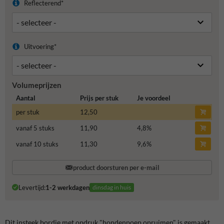
Reflecterend*
Uitvoering*
Volumeprijzen
Aantal
Prijs per stuk
Je voordeel
per stuk
12,50
vanaf 5 stuks
11,90
4,8
%
vanaf 10 stuks
11,30
9,6
%
product doorsturen per e-mail
Levertijd:
1-2 werkdagen
dinsdag in huis
Dit insteek bordje met opdruk "hondenpoep opruimen" is gemaakt