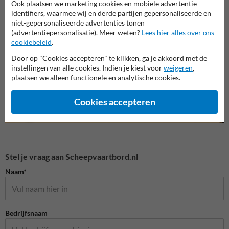
Ook plaatsen we marketing cookies en mobiele advertentie-
Honden borden
Verbo
identifiers, waarmee wij en derde partijen gepersonaliseerde en
Entree- en toegangsborden
niet-gepersonaliseerde advertenties tonen
(advertentiepersonalisatie). Meer weten?
Lees hier alles over ons
cookiebeleid
.
Eigen terrein borden
Door op "Cookies accepteren" te klikken, ga je akkoord met de
instellingen van alle cookies. Indien je kiest voor
weigeren
,
plaatsen we alleen functionele en analytische cookies.
Cookies accepteren
Stel je vraag aan Scheepvaartbord.nl
Naam*
Bedrijfsnaam