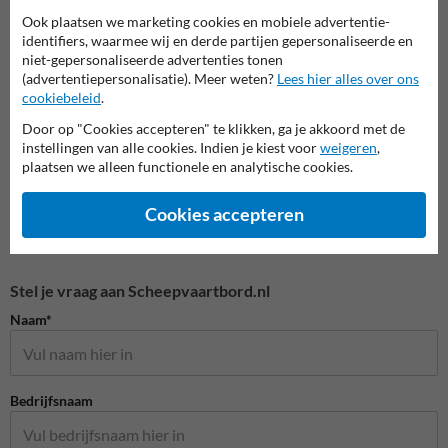
informatiebordjes
Ook plaatsen we marketing cookies en mobiele advertentie-
Entree- en toegangsborden
identifiers, waarmee wij en derde partijen gepersonaliseerde en
niet-gepersonaliseerde advertenties tonen
(advertentiepersonalisatie). Meer weten?
Lees hier alles over ons
Eigen terrein borden
cookiebeleid
.
Door op "Cookies accepteren" te klikken, ga je akkoord met de
instellingen van alle cookies. Indien je kiest voor
weigeren
,
plaatsen we alleen functionele en analytische cookies.
Cookies accepteren
Stel je vraag aan Scheepvaartbord.nl
Naam*
Bedrijfsnaam