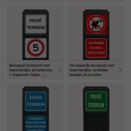
Bermpaal kunststof met
Verzwaarde bermpaal met
twee bordjes priveterrein
twee bordjes verboden
+ stapvoets rijden -
honden uit te laten
reflecterend