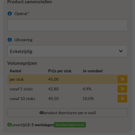
Product samenstellen
Opdruk*
Uitvoering
Volumeprijzen
Aantal
Prijs per stuk
Je voordeel
per stuk
45,00
vanaf 5 stuks
42,80
4,9
%
vanaf 10 stuks
40,50
10,0
%
product doorsturen per e-mail
Levertijd:
2-3 werkdagen
donderdag in huis