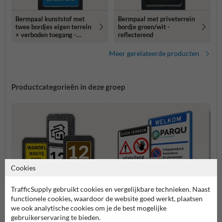
Bermpaal kunststof met
Bermpaal met priveterrein
twee bordjes eigen terrein
bordje groen/wit -
+ verboden toegang -
reflecterend
reflecterend
Meer gerelateerde producten
Productcategorieën in deze groep
Cookies
TrafficSupply gebruikt cookies en vergelijkbare technieken. Naast
functionele cookies, waardoor de website goed werkt, plaatsen
we ook analytische cookies om je de best mogelijke
gebruikerservaring te bieden.
Bermpalen met
Verbo