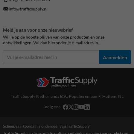
info@trafficsupply.nl
Meld je aan voor onze nieuwsbrief
Wil je op de hoogte blijven van onze producten en onze
ontwikkelingen. Vul dan hieronder je e-mailadres in.
Aanmelden
TrafficSupply Netherlands B.V.,
Populierenlaan 7
,
Hattem, NL
Volg ons
Scheepvaartbord.nl is onderdeel van TrafficSupply
TrafficSupply is dé grootste online aanbieder van verkeers-, tekst- en