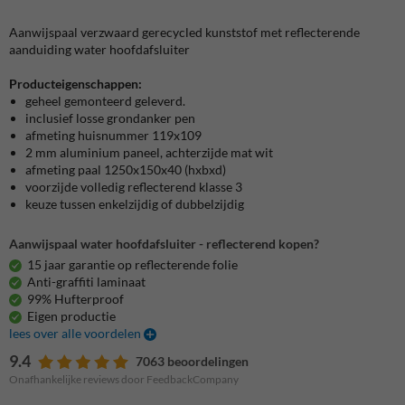
Aanwijspaal verzwaard gerecycled kunststof met reflecterende
aanduiding water hoofdafsluiter
Producteigenschappen:
geheel gemonteerd geleverd.
inclusief losse grondanker pen
afmeting huisnummer 119x109
2 mm aluminium paneel, achterzijde mat wit
afmeting paal 1250x150x40 (hxbxd)
voorzijde volledig reflecterend klasse 3
keuze tussen enkelzijdig of dubbelzijdig
Aanwijspaal water hoofdafsluiter - reflecterend kopen?
15 jaar garantie op reflecterende folie
Anti-graffiti laminaat
99% Hufterproof
Eigen productie
lees over alle voordelen
9.4
7063 beoordelingen
Onafhankelijke reviews door FeedbackCompany