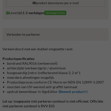
product doorsturen per e-mail
Levertijd:
1-2 werkdagen
dinsdag in huis
Verboden te parkeren
Verkeersbord met een dubbel omgezette rand.
Productspecificaties:
bordrand RAL9016 (verkeerswit)
achterzijde (verkeers)grijs / aluminium
hoogwaardig (retro-)reflecterend klasse 3, 2 of 1
meerdere afmetingen mogelijk.
Productieproces conform CE-Norm en NEN-EN 12899-1:2007
voorzien van UV-werend anti-graffiti laminaat
opdruk bewerkbaar in SignEditor
(Bewerk product>)
Let op: toegepaste niet parkeren symbool is niet officieel. Officiële
niet parkeren symbool is RVV E01