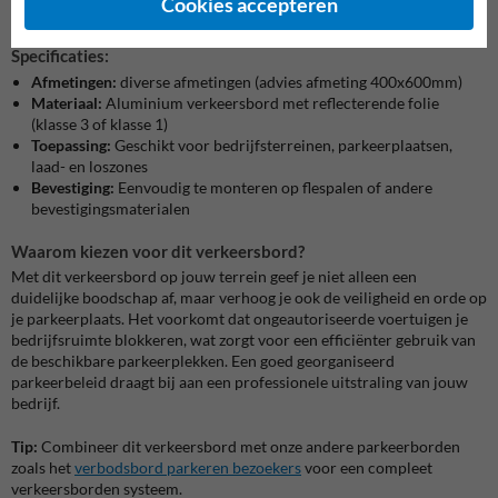
Cookies accepteren
ongewenste situaties te voorkomen.
Specificaties:
Afmetingen:
diverse afmetingen (advies afmeting 400x600mm)
Materiaal:
Aluminium verkeersbord met reflecterende folie
(klasse 3 of klasse 1)
Toepassing:
Geschikt voor bedrijfsterreinen, parkeerplaatsen,
laad- en loszones
Bevestiging:
Eenvoudig te monteren op flespalen of andere
bevestigingsmaterialen
Waarom kiezen voor dit verkeersbord?
Met dit verkeersbord op jouw terrein geef je niet alleen een
duidelijke boodschap af, maar verhoog je ook de veiligheid en orde op
je parkeerplaats. Het voorkomt dat ongeautoriseerde voertuigen je
bedrijfsruimte blokkeren, wat zorgt voor een efficiënter gebruik van
de beschikbare parkeerplekken. Een goed georganiseerd
parkeerbeleid draagt bij aan een professionele uitstraling van jouw
bedrijf.
Tip:
Combineer dit verkeersbord met onze andere parkeerborden
zoals het
verbodsbord
parkeren
bezoekers
voor een compleet
verkeersborden systeem.