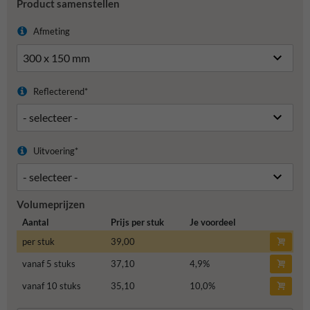
Product samenstellen
Afmeting
Reflecterend*
Uitvoering*
Volumeprijzen
Aantal
Prijs per stuk
Je voordeel
per stuk
39,00
vanaf 5 stuks
37,10
4,9
%
vanaf 10 stuks
35,10
10,0
%