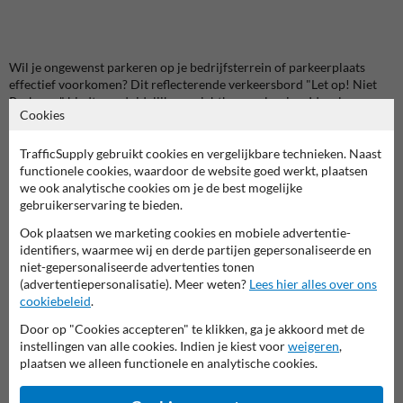
Wil je ongewenst parkeren op je bedrijfsterrein of parkeerplaats
effectief voorkomen? Dit reflecterende verkeersbord "Let op! Niet
Parkeren" biedt een duidelijke en zichtbare oplossing. Ideaal voor
Cookies
bedrijven en organisaties die een georganiseerd parkeerbeleid willen
handhaven en ervoor willen zorgen dat alleen bevoegde voertuigen
toegang hebben tot hun terrein.
TrafficSupply gebruikt cookies en vergelijkbare technieken. Naast
functionele cookies, waardoor de website goed werkt, plaatsen
Voordelen van dit niet parkeren verkeersbord:
we ook analytische cookies om je de best mogelijke
gebruikerservaring te bieden.
Zichtbaar en opvallend:
De reflecterende folie (klasse 3) zorgt
ervoor dat het bord ook bij weinig licht of slecht weer goed
Ook plaatsen we marketing cookies en mobiele advertentie-
zichtbaar is, zodat je boodschap altijd duidelijk overkomt.
identifiers, waarmee wij en derde partijen gepersonaliseerde en
Duurzaam en weerbestendig:
Gemaakt van hoogwaardig
niet-gepersonaliseerde advertenties tonen
aluminium dat bestand is tegen alle weersomstandigheden, voor
(advertentiepersonalisatie). Meer weten?
Lees hier alles over ons
langdurige bescherming en een nette uitstraling.
cookiebeleid
.
Eenvoudige montage:
Geschikt voor bevestiging op onze
flespalen
of direct op een muur, zodat je flexibel bent in de plaatsing van het
Door op "Cookies accepteren" te klikken, ga je akkoord met de
bord.
instellingen van alle cookies. Indien je kiest voor
weigeren
,
Professioneel ontwerp:
Het strakke design met de duidelijke tekst
plaatsen we alleen functionele en analytische cookies.
"Let op! Niet Parkeren" maakt direct duidelijk dat parkeren op die
plek niet is toegestaan, wat helpt om misverstanden en