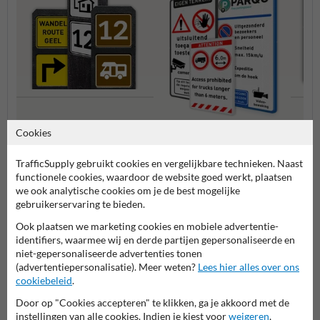
Bermpalen met
Verbo
Cookies
informatiebordjes
Entree- en toegangsborden
TrafficSupply gebruikt cookies en vergelijkbare technieken. Naast
functionele cookies, waardoor de website goed werkt, plaatsen
we ook analytische cookies om je de best mogelijke
Eigen terrein borden
gebruikerservaring te bieden.
Ook plaatsen we marketing cookies en mobiele advertentie-
identifiers, waarmee wij en derde partijen gepersonaliseerde en
niet-gepersonaliseerde advertenties tonen
Deze verzwaarde bermpaal met 2 borden is een veelzijdige en
(advertentiepersonalisatie). Meer weten?
Lees hier alles over ons
milieuvriendelijke oplossing voor het aanduiden van een eigen
cookiebeleid
.
terrein waar onbevoegden niet welkom zijn. Gemaakt van 100%
Door op "Cookies accepteren" te klikken, ga je akkoord met de
gerecycled kunststof, is deze paal zowel duurzaam als functioneel. De
instellingen van alle cookies. Indien je kiest voor
weigeren
,
afmetingen van de paal zijn 1250x150x40mm (HxBxD), en de