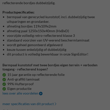
reflecterende bordjes dubbelzijdig.
Productspecificaties:
bermpaal van gerecycled kunststof, incl. dubbelzijdig twee
uitsparingen en grondanker.
afmeting bordjes 119x109x2mm
afmeting paal 1250x150x40mm (HxBxD)
voorzijde volledig retro-reflecterend klasse 3
standaard voorzien van UV-werend beschermlaminaat
wordt geheel gemonteerd afgeleverd
keuze tussen enkelzijdig of dubbelzijdig
dit product is volledig bewerkbaar in onze SignEditor!
Bermpaal kunststof met twee bordjes eigen terrein + verboden
toegang - reflecterend kopen?
15 jaar garantie op reflecterende folie
Anti-graffiti laminaat
99% Hufterproof
Eigen productie
lees over alle voordelen
meer specificaties van dit product