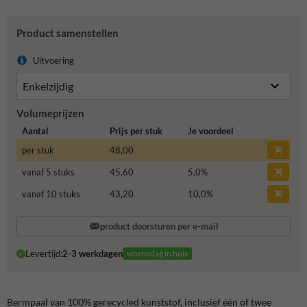
Product samenstellen
Uitvoering
Volumeprijzen
Aantal
Prijs per stuk
Je voordeel
per stuk
48,00
vanaf 5 stuks
45,60
5,0
%
vanaf 10 stuks
43,20
10,0
%
product doorsturen per e-mail
Levertijd:
2-3 werkdagen
woensdag in huis
Bermpaal van 100% gerecycled kunststof, inclusief één of twee