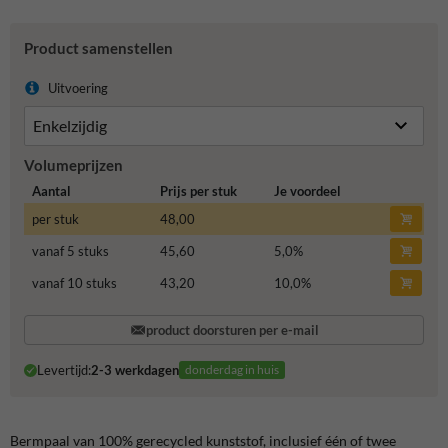
Product samenstellen
Uitvoering
Volumeprijzen
Aantal
Prijs per stuk
Je voordeel
per stuk
48,00
vanaf 5 stuks
45,60
5,0
%
vanaf 10 stuks
43,20
10,0
%
product doorsturen per e-mail
Levertijd:
2-3 werkdagen
donderdag in huis
Bermpaal van 100% gerecycled kunststof, inclusief één of twee