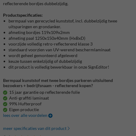
reflecterende bordjes dubbelzijdig.
Productspecificaties:
bermpaal van gerecycled kunststof, incl. dubbelzijdig twee
uitsparingen en grondanker.
afmeting bordjes 119x109x2mm
afmeting paal 1250x150x40mm (HxBxD)
voorzijde volledig retro-reflecterend klasse 3
standaard voorzien van UV-werend beschermlaminaat
wordt geheel gemonteerd afgeleverd
keuze tussen enkelzijdig of dubbelzijdig
dit product is volledig bewerkbaar in onze SignEditor!
Bermpaal kunststof met twee bordjes parkeren uitsluitend
bezoekers + bedrijfsnaam - reflecterend kopen?
15 jaar garantie op reflecterende folie
Anti-graffiti laminaat
99% Hufterproof
Eigen productie
lees over alle voordelen
meer specificaties van dit product