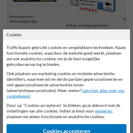
Bermpalen met
Verbo
informatiebordjes
Entree- en toegangsborden
Cookies
Eigen terrein borden
TrafficSupply gebruikt cookies en vergelijkbare technieken. Naast
functionele cookies, waardoor de website goed werkt, plaatsen
we ook analytische cookies om je de best mogelijke
gebruikerservaring te bieden.
Ook plaatsen we marketing cookies en mobiele advertentie-
Deze verzwaarde bermpaal met 2 borden is een veelzijdige en
identifiers, waarmee wij en derde partijen gepersonaliseerde en
milieuvriendelijke oplossing voor subtiel aanduiden van
niet-gepersonaliseerde advertenties tonen
parkeerplaatsen voor bezoekers van een bedrijf. Gemaakt van 100%
(advertentiepersonalisatie). Meer weten?
Lees hier alles over ons
gerecycled kunststof, is deze paal zowel duurzaam als functioneel. De
cookiebeleid
.
afmetingen van de paal zijn 1250x150x40mm (HxBxD), en de
bijgevoegde bordjes meten 119x109x2mm. De bordjes zijn volledig
Door op "Cookies accepteren" te klikken, ga je akkoord met de
retro-reflecterend klasse 3 en standaard voorzien van een UV-werend
instellingen van alle cookies. Indien je kiest voor
weigeren
,
beschermlaminaat, wat zorgt voor goede zichtbaarheid onder alle
plaatsen we alleen functionele en analytische cookies.
weersomstandigheden. Het product wordt volledig gemonteerd
geleverd, met de mogelijkheid om te kiezen tussen enkelzijdige of
Cookies accepteren
dubbelzijdige borden.