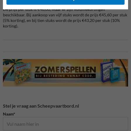
De prijs per stuk is €48,00, maar er zijn volumekortingen
beschikbaar. Bij aankoop van vijf stuks wordt de prijs €45,60 per stuk
(5% korting), en bij tien stuks wordt de prijs €43,20 per stuk (10%
korting).
Stel je vraag aan Scheepvaartbord.nl
Naam*