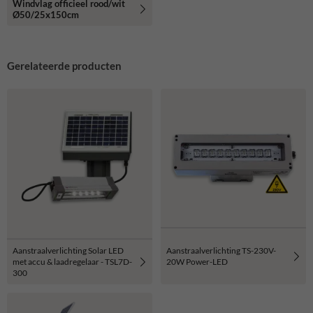
Windvlag officieel rood/wit
Ø50/25x150cm
Gerelateerde producten
Aanstraalverlichting Solar LED
Aanstraalverlichting TS-230V-
met accu & laadregelaar - TSL7D-
20W Power-LED
300