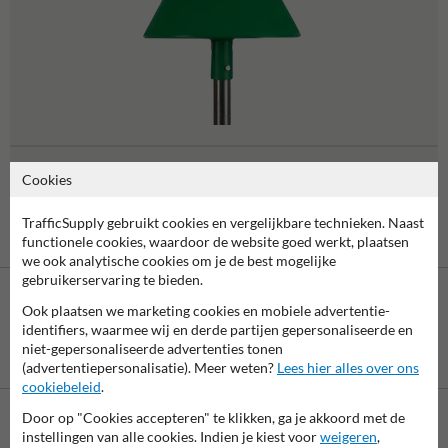
Radarbakens
Cookies
TrafficSupply gebruikt cookies en vergelijkbare technieken. Naast
functionele cookies, waardoor de website goed werkt, plaatsen
we ook analytische cookies om je de best mogelijke
gebruikerservaring te bieden.
Ook plaatsen we marketing cookies en mobiele advertentie-
identifiers, waarmee wij en derde partijen gepersonaliseerde en
niet-gepersonaliseerde advertenties tonen
Betaling achteraf
(advertentiepersonalisatie). Meer weten?
Lees hier alles over ons
is mogelijk
cookiebeleid
.
Door op "Cookies accepteren" te klikken, ga je akkoord met de
instellingen van alle cookies. Indien je kiest voor
weigeren
,
Neem contact met ons op