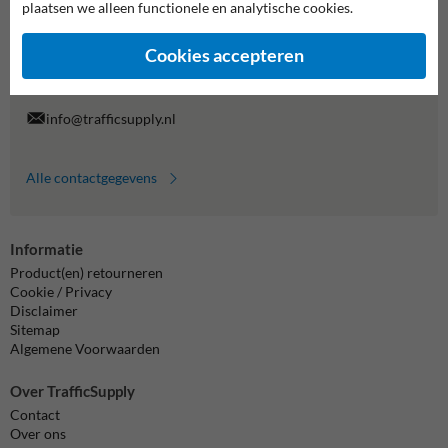
plaatsen we alleen functionele en analytische cookies.
Wij zijn op werkdagen (van 8.00 tot 17.00) te bereiken op 038-
7920070.
Cookies accepteren
Vragen? Stuur een e-mail naar
info@trafficsupply.nl
of vul het
formulier in en we reageren zo spoedig mogelijk.
info@trafficsupply.nl
Alle contactgegevens
Informatie
Product(en) retourneren
Cookie / Privacy
Disclaimer
Sitemap
Algemene Voorwaarden
Over TrafficSupply
Contact
Over ons