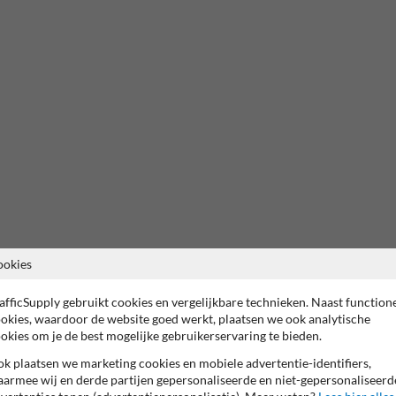
ookies
afficSupply gebruikt cookies en vergelijkbare technieken. Naast function
okies, waardoor de website goed werkt, plaatsen we ook analytische
okies om je de best mogelijke gebruikerservaring te bieden.
k plaatsen we marketing cookies en mobiele advertentie-identifiers,
armee wij en derde partijen gepersonaliseerde en niet-gepersonaliseerd