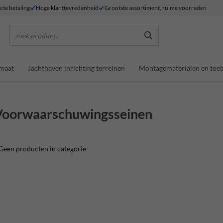
ecte betaling
Hoge klanttevredenheid
Grootste assortiment, ruime voorraden
zoek product...
maat
Jachthaven inrichting terreinen
Montagematerialen en toe
Voorwaarschuwingsseinen
Geen producten in categorie