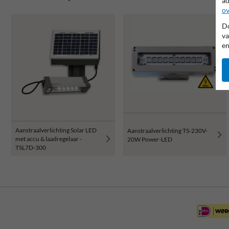
ad
ov
Do
va
en
Aanstraalverlichting Solar LED
Aanstraalverlichting TS-230V-
met accu & laadregelaar -
20W Power-LED
TSL7D-300