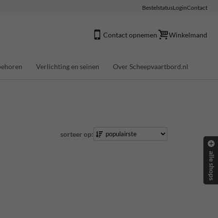
Bestelstatus
Login
Contact
Contact opnemen
Winkelmand
behoren
Verlichting en seinen
Over Scheepvaartbord.nl
sorteer op:
alle shops