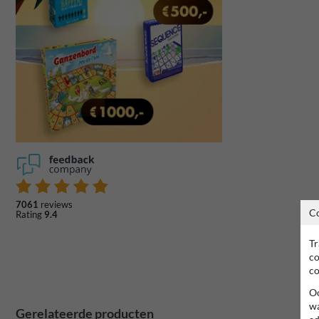
7061
reviews
C
Rating
9.4
Tr
co
co
Oo
wa
Gerelateerde producten