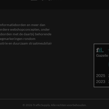
en informatieborden en meer dan
meerdere webshopconcepten, onder
eersborden met de daarbij behorende
, wegmarkeringen rondom
ustrie en duurzaam straatmeubilair
© 2026 TrafficSupply. Alle rechten voorbehouden.