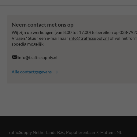
Neem contact met ons op
Wij zijn op werkdagen (van 8.00 tot 17.00) te bereiken op 038-792
Vragen? Stuur een e-mail naar
info@trafficsupply.nl
of vul het for
spoedig mogelijk.
info@trafficsupply.nl
Alle contactgegevens
TrafficSupply Netherlands B.V.,
Populierenlaan 7
,
Hattem, NL