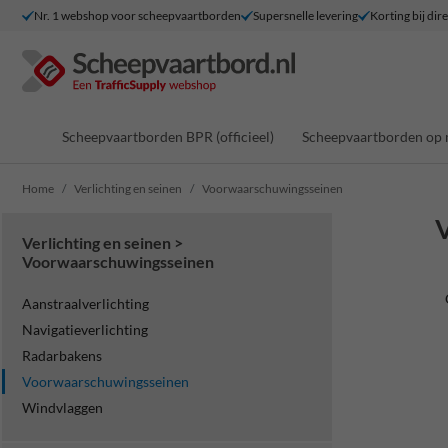
Nr. 1 webshop voor scheepvaartborden
Supersnelle levering
Korting bij dir
Scheepvaartborden BPR (officieel)
Scheepvaartborden op 
Home
Verlichting en seinen
Voorwaarschuwingsseinen
Verlichting en seinen >
Voorwaarschuwingsseinen
Aanstraalverlichting
Navigatieverlichting
Radarbakens
Voorwaarschuwingsseinen
Windvlaggen