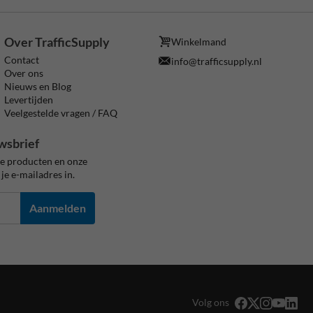
Over TrafficSupply
Winkelmand
Contact
info@trafficsupply.nl
Over ons
Nieuws en Blog
Levertijden
Veelgestelde vragen / FAQ
wsbrief
ze producten en onze
je e-mailadres in.
Aanmelden
Volg ons