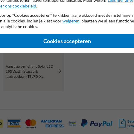
vertenties tonen (advertentiepersonalisatie). Meer weten?
Lees hier alles
er ons cookiebeleid
.
or op "Cookies accepteren" te klikken, ga je akkoord met de instellingen
n alle cookies. Indien je kiest voor
weigeren
, plaatsen we alleen functione
 analytische cookies.
Cookies accepteren
Aanstraalverlichting Solar LED
190 Watt met accu &
laadregelaar - TSL7D-XL
Beta
is m