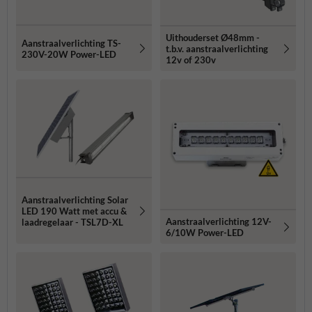
Uithouderset Ø48mm -
Aanstraalverlichting TS-
t.b.v. aanstraalverlichting
230V-20W Power-LED
12v of 230v
Aanstraalverlichting Solar
LED 190 Watt met accu &
Aanstraalverlichting 12V-
laadregelaar - TSL7D-XL
6/10W Power-LED