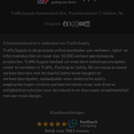
TrafficSupply Netherlands B.V.,
Populierenlaan 7
,
Hattem, NL
Volg ons
Scheepvaartbord.nl is onderdeel van TrafficSupply
TrafficSupply is dé grootste online aanbieder van verkeers-, tekst- en
informatieborden en meer dan 10.000 verkeersgerelateerde
producten. TrafficSupply bestaat uit meerdere webshopconcepten,
onder te verdelen in Traffic, Parking en Safety. Bij ons koop je zowel
verkeersborden met de daarbij behorende beugels en
verkeersbordpalen, oplaadpalen voor elektrische auto’s,
wegmarkeringen rondom parkeerterreinen maar ook diverse
veiligheidsproducten voor de industrie en duurzaam straatmeubilair
met een mooi design.
Klantbeoordelingen
Bekijk onze
7061
reviews