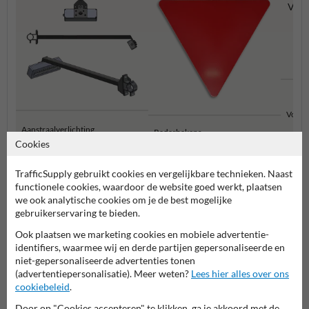
Voorw
Aanstraalverlichting
Radarbakens
Cookies
TrafficSupply gebruikt cookies en vergelijkbare technieken. Naast
Verlichting en seinen
functionele cookies, waardoor de website goed werkt, plaatsen
we ook analytische cookies om je de best mogelijke
gebruikerservaring te bieden.
Ook plaatsen we marketing cookies en mobiele advertentie-
identifiers, waarmee wij en derde partijen gepersonaliseerde en
niet-gepersonaliseerde advertenties tonen
(advertentiepersonalisatie). Meer weten?
Lees hier alles over ons
cookiebeleid
.
Door op "Cookies accepteren" te klikken, ga je akkoord met de