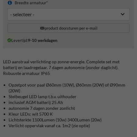
Breedte armatuur*
product doorsturen per e-mail
Levertijd:
9-10 werkdagen
LED aanstraal verlichting op zonne-energie. Complete set met
batterij en laadregelaar. 7 dagen autonomie (zonder daglicht).
Robuuste armatuur IP65
Opzetpot voor paal Ø60mm (10W), Ø60mm (20W) of Ø90mm
(20W)
Stelbeugel LED lamp t.b.v. uithouder
inclusief AGM batterij 25 Ah
autonomie 7 dagen zonder zonlicht
Kleur LEDs: wit 5700 K
Lichtsterkte 1100Lumen (10w) 3400Lumen (20w)
Verlicht oppervlak vanaf ca. 1m2 (zie optie)