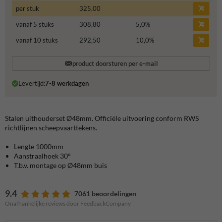
per stuk
325,00
vanaf 5 stuks
308,80
5,0
%
vanaf 10 stuks
292,50
10,0
%
product doorsturen per e-mail
Levertijd:
7-8 werkdagen
Stalen uithouderset Ø48mm. Officiële uitvoering conform RWS
richtlijnen scheepvaarttekens.
Lengte 1000mm
Aanstraalhoek 30
º
T.b.v. montage op Ø48mm buis
9.4
7061 beoordelingen
Onafhankelijke reviews door FeedbackCompany