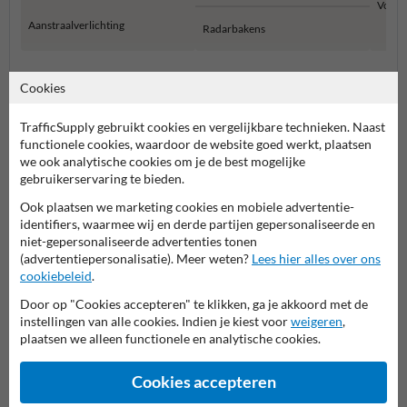
Voorw
Aanstraalverlichting
Radarbakens
Verlichting en seinen
Cookies
TrafficSupply gebruikt cookies en vergelijkbare technieken. Naast
functionele cookies, waardoor de website goed werkt, plaatsen
we ook analytische cookies om je de best mogelijke
gebruikerservaring te bieden.
Ook plaatsen we marketing cookies en mobiele advertentie-
identifiers, waarmee wij en derde partijen gepersonaliseerde en
niet-gepersonaliseerde advertenties tonen
(advertentiepersonalisatie). Meer weten?
Lees hier alles over ons
Stel je vraag aan Scheepvaartbord.nl
cookiebeleid
.
Naam*
Door op "Cookies accepteren" te klikken, ga je akkoord met de
instellingen van alle cookies. Indien je kiest voor
weigeren
,
plaatsen we alleen functionele en analytische cookies.
Bedrijfsnaam
Cookies accepteren