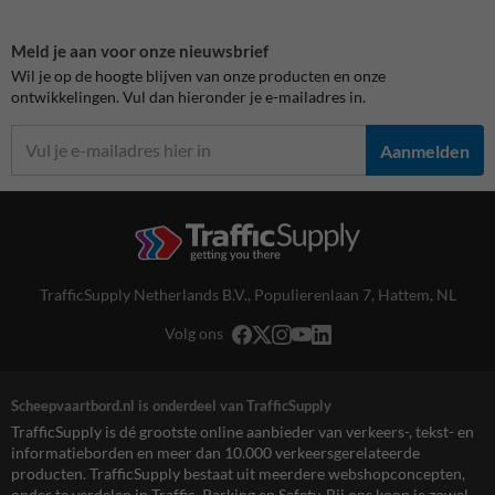
Meld je aan voor onze nieuwsbrief
Wil je op de hoogte blijven van onze producten en onze
ontwikkelingen. Vul dan hieronder je e-mailadres in.
Aanmelden
TrafficSupply Netherlands B.V.,
Populierenlaan 7
,
Hattem, NL
Volg ons
Scheepvaartbord.nl is onderdeel van TrafficSupply
TrafficSupply is dé grootste online aanbieder van verkeers-, tekst- en
informatieborden en meer dan 10.000 verkeersgerelateerde
producten. TrafficSupply bestaat uit meerdere webshopconcepten,
onder te verdelen in Traffic, Parking en Safety. Bij ons koop je zowel