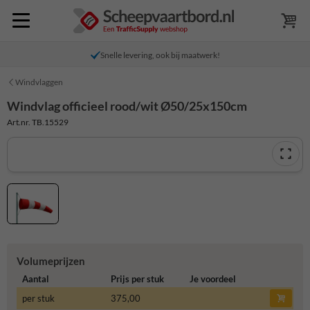
Snelle levering, ook bij maatwerk!
Windvlaggen
Windvlag officieel rood/wit Ø50/25x150cm
Art.nr. TB.15529
Volumeprijzen
Aantal
Prijs per stuk
Je voordeel
per stuk
375,00