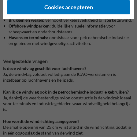
Toepassingen van de windvlag
Cookies accepteren
Luchthavens en helipads:
voldoen aan ICAO-richtlijnen, essentieel
voor start en landing.
Bruggen en wegen:
verhoogt verkeersveiligheid bij sterke zijwind.
Offshore windparken:
duidelijke visuele informatie voor
scheepvaart en onderhoudsteams.
Havens en terminals:
onmisbaar voor petrochemische industrie
en gebieden met windgevoelige activiteiten.
Veelgestelde vragen
Is deze windvlag geschikt voor luchthavens?
Ja, de windvlag voldoet volledig aan de ICAO-vereisten en is
inzetbaar op luchthavens en helipads.
Kan ik de windvlag ook in de petrochemische industrie gebruiken?
Ja, dankzij de weerbestendige nylon constructie is de windzak ideaal
voor terminals en industriegebieden waar windveiligheid belangrijk
is.
Hoe wordt de windrichting aangegeven?
De smalle opening van 25 cm wijst altijd in de windrichting, zodat je
in één oogopslag de stand van de wind ziet.