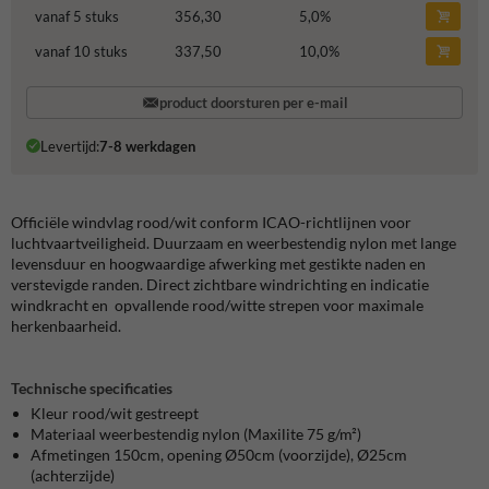
vanaf 5 stuks
356,30
5,0
%
vanaf 10 stuks
337,50
10,0
%
product doorsturen per e-mail
Levertijd:
7-8 werkdagen
Officiële windvlag rood/wit conform ICAO-richtlijnen voor
luchtvaartveiligheid. Duurzaam en weerbestendig nylon met lange
levensduur en hoogwaardige afwerking met gestikte naden en
verstevigde randen. Direct zichtbare windrichting en indicatie
windkracht en opvallende rood/witte strepen voor maximale
herkenbaarheid.
Technische specificaties
Kleur rood/wit gestreept
Materiaal weerbestendig nylon (Maxilite 75 g/m²)
Afmetingen 150cm, opening Ø50cm (voorzijde), Ø25cm
(achterzijde)