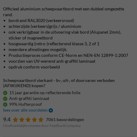
Officieel aluminium scheepvaartbord met een dubbel omgezette
rand.
bordrand RAL3020 (verkeersrood)
achterzijde (verkeers)grijs / aluminium
ook verkrijgbaar in de uitvoering vlak bord (Alupanel 2mm),
sticker of magneetbord
hoogwaardig (retro-)reflecterend klasse 3, 2 of 1
meerdere afmetingen mogelijk.
Productieproces conform CE-Norm en NEN-EN 12899-1:2007
voorzien van UV-werend anti-graffiti laminaat
opdruk conform voorbeeld
Scheepvaartbord vierkant - In-, uit-, of doorvaren verboden
(AFWIJKEND) kopen?
15 jaar garantie op reflecterende folie
Anti-graffiti laminaat
99% Hufterproof
lees over alle voordelen
9.4
7061 beoordelingen
Onafhankelijke reviews door FeedbackCompany