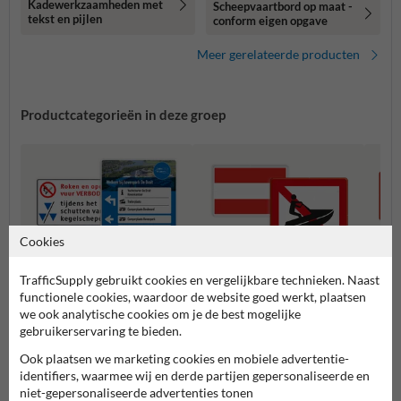
Kadewerkzaamheden met
Scheepvaartbord op maat -
tekst en pijlen
conform eigen opgave
Meer gerelateerde producten
Productcategorieën in deze groep
Cookies
TrafficSupply gebruikt cookies en vergelijkbare technieken. Naast
functionele cookies, waardoor de website goed werkt, plaatsen
we ook analytische cookies om je de best mogelijke
gebruikerservaring te bieden.
Speciale ontwerpen
A serie - Verbodstekens
B seri
scheepvaartborden
Ook plaatsen we marketing cookies en mobiele advertentie-
identifiers, waarmee wij en derde partijen gepersonaliseerde en
niet-gepersonaliseerde advertenties tonen
Scheepvaartborden BPR