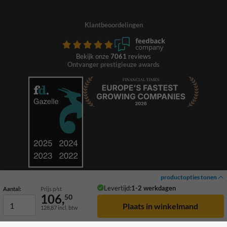
Klantbeoordelingen
Bekijk onze
7061
reviews
Ontvanger prestigieuze awards
productopties tonen
Levertijd:
1-2 werkdagen
Aantal:
Prijs p/st
106,
50
128,87
incl. btw
© 2026 TrafficSupply. Alle rechten voorbehouden.