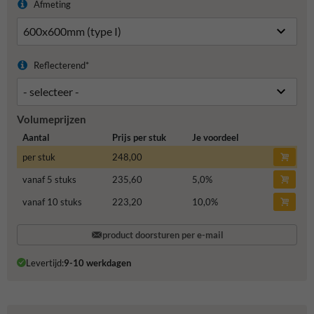
Afmeting
Reflecterend*
Volumeprijzen
Aantal
Prijs per stuk
Je voordeel
per stuk
248,00
vanaf 5 stuks
235,60
5,0
%
vanaf 10 stuks
223,20
10,0
%
product doorsturen per e-mail
Levertijd:
9-10 werkdagen