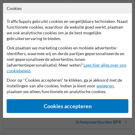
Meer gerelateerde producten
Cookies
TrafficSupply gebruikt cookies en vergelijkbare technieken. Naast
functionele cookies, waardoor de website goed werkt, plaatsen
Productcategorieën in deze groep
we ook analytische cookies om je de best mogelijke
gebruikerservaring te bieden.
Ook plaatsen we marketing cookies en mobiele advertentie-
identifiers, waarmee wij en derde partijen gepersonaliseerde en
niet-gepersonaliseerde advertenties tonen
(advertentiepersonalisatie). Meer weten?
Lees hier alles over ons
cookiebeleid
.
Door op "Cookies accepteren" te klikken, ga je akkoord met de
instellingen van alle cookies. Indien je kiest voor
weigeren
,
plaatsen we alleen functionele en analytische cookies.
Speciale ontwerpen
A serie - Verbodstekens
B seri
Cookies accepteren
scheepvaartborden
Scheepvaartborden BPR