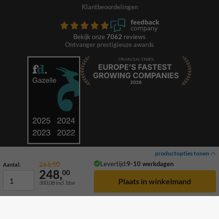
Klantbeoordelingen
Bekijk onze
7062
reviews
Ontvanger prestigieuze awards
productopties tonen
Levertijd:
9-10 werkdagen
261,50
Aantal:
248,
00
300,08
incl. btw
© 2026 TrafficSupply. Alle rechten voorbehouden.