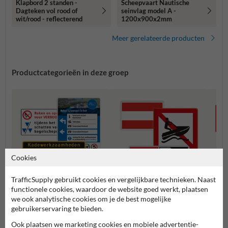
Klapbord 2 standen -
Scheepvaart Nautische
Dagteken vol rood of
seinvlag model A -
wit/rood - reflecterend
1200x900x2mm
Meer gerelateerde producten
Productcategorieën in deze groep
Cookies
TrafficSupply gebruikt cookies en vergelijkbare technieken. Naast
functionele cookies, waardoor de website goed werkt, plaatsen
Speciale ontwerpen
we ook analytische cookies om je de best mogelijke
A serie - Verbodstekens
B seri
scheepvaartborden
gebruikerservaring te bieden.
Ook plaatsen we marketing cookies en mobiele advertentie-