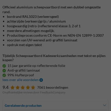
Officieel aluminium scheepvaartbord met een dubbel omgezette
rand.
bordrand RAL1023 (verkeersgeel)
achterzijde (verkeers)grijs / aluminium
hoogwaardig (retro-)reflecterend klasse 3, 2 of 1
meerdere afmetingen mogelijk.
Productieproces conform CE-Norm en NEN-EN 12899-1:2007
voorzien van UV-werend anti-graffiti laminaat
opdruk met eigen tekst
Tijdelijk Scheepvaartbord Kadewerkzaamheden met tekst en pijlen
kopen?
15 jaar garantie op reflecterende folie
Anti-graffiti laminaat
99% Hufterproof
lees over alle voordelen
9.4
7061 beoordelingen
Onafhankelijke reviews door FeedbackCompany
Gerelateerde producten