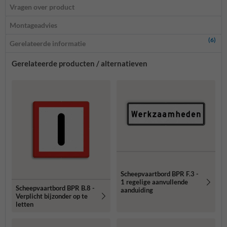
Vragen over product
Montageadvies
(6)
Gerelateerde informatie
Gerelateerde producten / alternatieven
Scheepvaartbord BPR F.3 -
1 regelige aanvullende
Scheepvaartbord BPR B.8 -
aanduiding
Verplicht bijzonder op te
letten