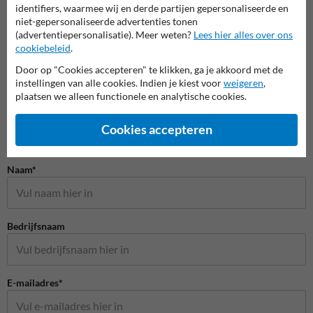
Scheepvaartborden BPR
identifiers, waarmee wij en derde partijen gepersonaliseerde en
niet-gepersonaliseerde advertenties tonen
(advertentiepersonalisatie). Meer weten?
Lees hier alles over ons
cookiebeleid
.
Door op "Cookies accepteren" te klikken, ga je akkoord met de
instellingen van alle cookies. Indien je kiest voor
weigeren
,
plaatsen we alleen functionele en analytische cookies.
Cookies accepteren
Stel je vraag aan Scheepvaartbord.nl
Naam*
Bedrijfsnaam
E-mailadres*