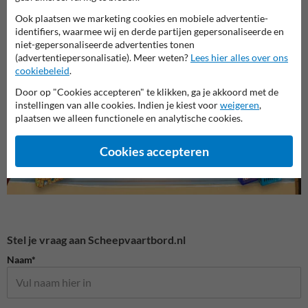
Ook plaatsen we marketing cookies en mobiele advertentie-
identifiers, waarmee wij en derde partijen gepersonaliseerde en
niet-gepersonaliseerde advertenties tonen
F serie - Bijkomende tekens
A serie - Verbodstekens
B seri
(advertentiepersonalisatie). Meer weten?
Lees hier alles over ons
cookiebeleid
.
Door op "Cookies accepteren" te klikken, ga je akkoord met de
Scheepvaartborden BPR
instellingen van alle cookies. Indien je kiest voor
weigeren
,
plaatsen we alleen functionele en analytische cookies.
Cookies accepteren
Stel je vraag aan Scheepvaartbord.nl
Naam*