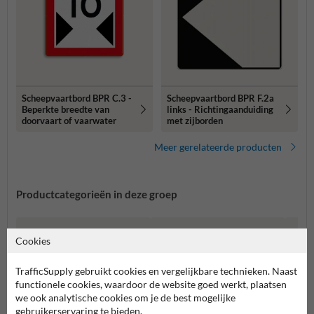
Scheepvaartbord BPR C.3 -
Scheepvaartbord BPR F.2a
Beperkte breedte van
links - Richtingaanduiding
doorvaart of vaarwater
met zijborden
Meer gerelateerde producten
Productcategorieën in deze groep
Cookies
TrafficSupply gebruikt cookies en vergelijkbare technieken. Naast
functionele cookies, waardoor de website goed werkt, plaatsen
we ook analytische cookies om je de best mogelijke
gebruikerservaring te bieden.