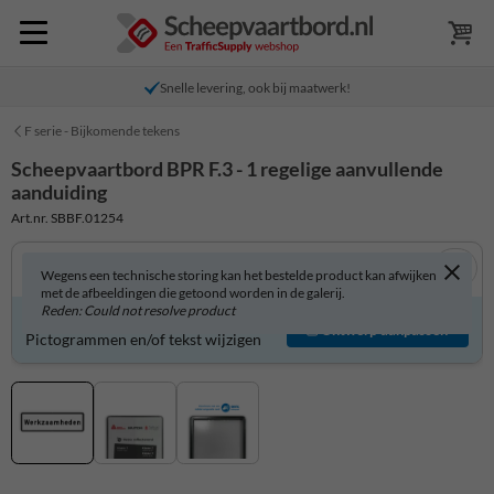
Snelle levering, ook bij maatwerk!
F serie - Bijkomende tekens
Scheepvaartbord BPR F.3 - 1 regelige aanvullende
aanduiding
Art.nr. SBBF.01254
Wegens een technische storing kan het bestelde product kan afwijken
met de afbeeldingen die getoond worden in de galerij.
Reden: Could not resolve product
Scheepvaartbord zelf aanpassen?
Ontwerp aanpassen
Pictogrammen en/of tekst wijzigen