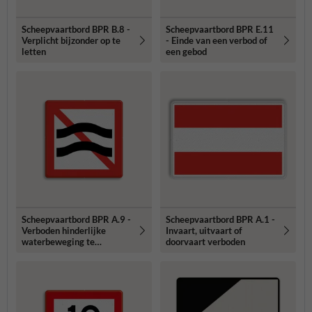
Scheepvaartbord BPR B.8 -
Scheepvaartbord BPR E.11
Verplicht bijzonder op te
- Einde van een verbod of
letten
een gebod
Scheepvaartbord BPR A.9 -
Scheepvaartbord BPR A.1 -
Verboden hinderlijke
Invaart, uitvaart of
waterbeweging te
doorvaart verboden
veroorzaken