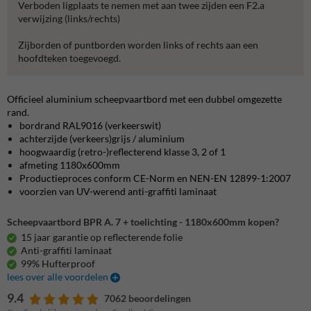
Verboden ligplaats te nemen met aan twee zijden een F2.a
verwijzing (links/rechts)
Zijborden of puntborden worden links of rechts aan een
hoofdteken toegevoegd.
Officieel aluminium scheepvaartbord met een dubbel omgezette
rand.
bordrand RAL9016 (verkeerswit)
achterzijde (verkeers)grijs / aluminium
hoogwaardig (retro-)reflecterend klasse 3, 2 of 1
afmeting 1180x600mm
Productieproces conform CE-Norm en NEN-EN 12899-1:2007
voorzien van UV-werend anti-graffiti laminaat
Scheepvaartbord BPR A. 7 + toelichting - 1180x600mm kopen?
15 jaar garantie op reflecterende folie
Anti-graffiti laminaat
99% Hufterproof
lees over alle voordelen
9.4
7062 beoordelingen