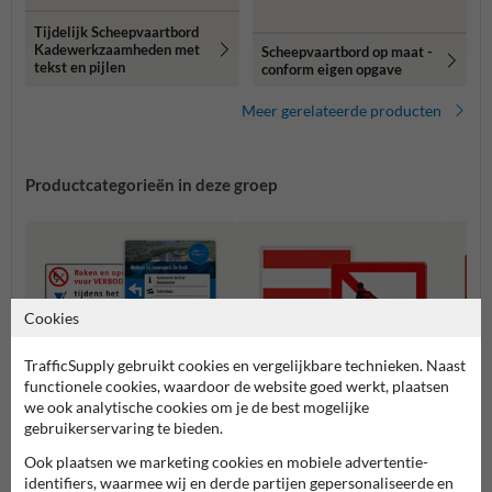
Tijdelijk Scheepvaartbord
Kadewerkzaamheden met
Scheepvaartbord op maat -
tekst en pijlen
conform eigen opgave
Meer gerelateerde producten
Productcategorieën in deze groep
Cookies
TrafficSupply gebruikt cookies en vergelijkbare technieken. Naast
functionele cookies, waardoor de website goed werkt, plaatsen
we ook analytische cookies om je de best mogelijke
gebruikerservaring te bieden.
Speciale ontwerpen
A serie - Verbodstekens
B seri
Ook plaatsen we marketing cookies en mobiele advertentie-
scheepvaartborden
identifiers, waarmee wij en derde partijen gepersonaliseerde en