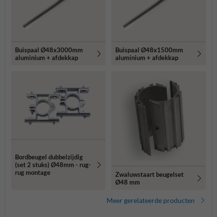
Buispaal Ø48x3000mm
Buispaal Ø48x1500mm
aluminium + afdekkap
aluminium + afdekkap
Bordbeugel dubbelzijdig
(set 2 stuks) Ø48mm - rug-
rug montage
Zwaluwstaart beugelset
Ø48 mm
Meer gerelateerde producten