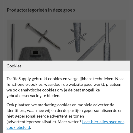
Productcategorieën in deze groep
Cookies
TrafficSupply gebruikt cookies en vergelijkbare technieken. Naast
functionele cookies, waardoor de website goed werkt, plaatsen
Tijdelijke plaatsing
Flespalen
Verkee
we ook analytische cookies om je de best mogelijke
gebruikerservaring te bieden.
Bevestigingsmiddelen
Ook plaatsen we marketing cookies en mobiele advertentie-
identifiers, waarmee wij en derde partijen gepersonaliseerde en
niet-gepersonaliseerde advertenties tonen
(advertentiepersonalisatie). Meer weten?
Lees hier alles over ons
cookiebeleid
.