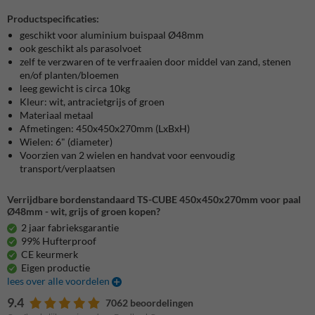
Productspecificaties:
geschikt voor aluminium buispaal Ø48mm
ook geschikt als parasolvoet
zelf te verzwaren of te verfraaien door middel van zand, stenen
en/of planten/bloemen
leeg gewicht is circa 10kg
Kleur: wit, antracietgrijs of groen
Materiaal metaal
Afmetingen: 450x450x270mm (LxBxH)
Wielen: 6" (diameter)
Voorzien van 2 wielen en handvat voor eenvoudig
transport/verplaatsen
Verrijdbare bordenstandaard TS-CUBE 450x450x270mm voor paal
Ø48mm - wit, grijs of groen kopen?
2 jaar fabrieksgarantie
99% Hufterproof
CE keurmerk
Eigen productie
lees over alle voordelen
9.4
7062 beoordelingen