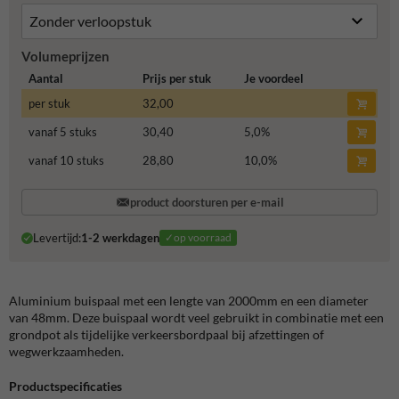
Volumeprijzen
Aantal
Prijs per stuk
Je voordeel
per stuk
32,00
vanaf 5 stuks
30,40
5,0
%
vanaf 10 stuks
28,80
10,0
%
product doorsturen per e-mail
Levertijd:
1-2 werkdagen
✓op voorraad
Aluminium buispaal met een lengte van 2000mm en een diameter
van 48mm. Deze buispaal wordt veel gebruikt in combinatie met een
grondpot als tijdelijke verkeersbordpaal bij afzettingen of
wegwerkzaamheden.
Productspecificaties