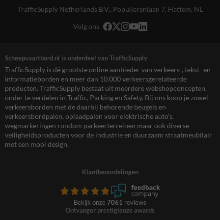
TrafficSupply Netherlands B.V.,
Populierenlaan 7
,
Hattem, NL
Volg ons
Scheepvaartbord.nl is onderdeel van TrafficSupply
TrafficSupply is dé grootste online aanbieder van verkeers-, tekst- en
informatieborden en meer dan 10.000 verkeersgerelateerde
producten. TrafficSupply bestaat uit meerdere webshopconcepten,
onder te verdelen in Traffic, Parking en Safety. Bij ons koop je zowel
verkeersborden met de daarbij behorende beugels en
verkeersbordpalen, oplaadpalen voor elektrische auto’s,
wegmarkeringen rondom parkeerterreinen maar ook diverse
veiligheidsproducten voor de industrie en duurzaam straatmeubilair
met een mooi design.
Klantbeoordelingen
Bekijk onze
7061
reviews
Ontvanger prestigieuze awards