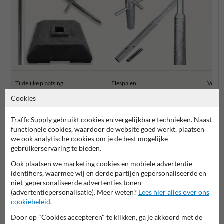
Tijdelijke plaatsing
Flespalen
Verkee
Cookies
Bevestigingsmiddelen
TrafficSupply gebruikt cookies en vergelijkbare technieken. Naast
functionele cookies, waardoor de website goed werkt, plaatsen
we ook analytische cookies om je de best mogelijke
gebruikerservaring te bieden.
Ook plaatsen we marketing cookies en mobiele advertentie-
identifiers, waarmee wij en derde partijen gepersonaliseerde en
niet-gepersonaliseerde advertenties tonen
(advertentiepersonalisatie). Meer weten?
Lees hier alles over ons
cookiebeleid
.
Door op "Cookies accepteren" te klikken, ga je akkoord met de
Stel je vraag aan Scheepvaartbord.nl