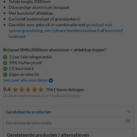
Totale lengte 2000mm
Dikwandige aluminium buispaal
Met kunststof afdekkap
Exclusief bodemplaat of grondankers!
Geschikt voor gebruik in combinatie met
grondpot met
spievergrendeling
,
verrijdbare bordenstandaard
of
kunststof
baakvoet
Buispaal Ø48x2000mm aluminium + afdekkap kopen?
2 jaar fabrieksgarantie
99% Hufterproof
CE keurmerk
Eigen productie
lees over alle voordelen
9.4
7061 beoordelingen
Onafhankelijke reviews door FeedbackCompany
Gerelateerde producten
(1)
Gerelateerde informatie
Gerelateerde producten / alternatieven