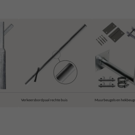
Verkeersbordpaal rechte buis
Muurbeugels en hekbeug