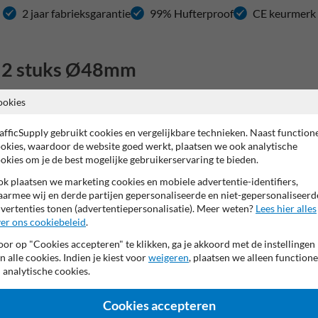
2 jaar fabrieksgarantie
99% Hufterproof
CE keurmerk
t 2 stuks Ø48mm
 monteren van verkeersborden? De verkeersbordbeugel standaard Ø48mm is
ookies
nierbeugels, compleet met roestvrijstalen bouten en moeren en is spec
e set veelzijdigheid en betrouwbaarheid, zowel langs de openbare weg als
afficSupply gebruikt cookies en vergelijkbare technieken. Naast function
okies, waardoor de website goed werkt, plaatsen we ook analytische
g van borden, zelfs op winderige locaties. Dankzij de compatibiliteit met
okies om je de best mogelijke gebruikerservaring te bieden.
len klemplaat zorgen ervoor dat de beugels bestand zijn tegen verschill
en duurzaam, maar ook een veilige keuze.
k plaatsen we marketing cookies en mobiele advertentie-identifiers,
armee wij en derde partijen gepersonaliseerde en niet-gepersonaliseerd
ard
vertenties tonen (advertentiepersonalisatie). Meer weten?
Lees hier alles
er ons cookiebeleid
.
nkt stalen klemplaat en is geschikt voor palen en buizen met een diamet
eedte van de klemplaat is 82 mm, ideaal voor de meeste verkeersborden,
or op "Cookies accepteren" te klikken, ga je akkoord met de instellingen
n alle cookies. Indien je kiest voor
weigeren
, plaatsen we alleen functione
 analytische cookies.
erkeersborden op locaties waar een stevige montage erg belangrijk is. D
Cookies accepteren
 langdurig gebruik, zelfs onder zware weersomstandigheden. Dankzij de op