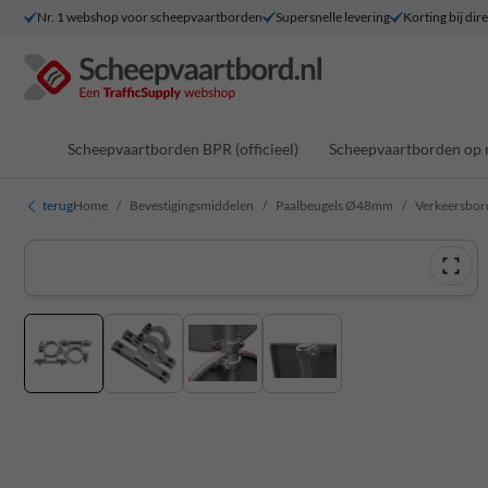
Nr. 1 webshop voor scheepvaartborden
Supersnelle levering
Korting bij dir
Scheepvaartborden BPR (officieel)
Scheepvaartborden op 
terug
Home
Bevestigingsmiddelen
Paalbeugels Ø48mm
Verkeersbor