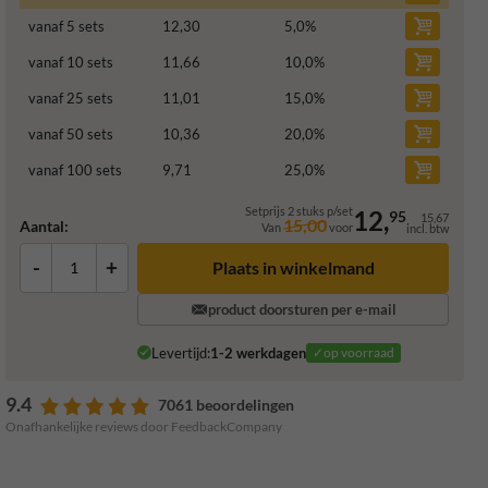
vanaf 5 sets
12,30
5,0
%
vanaf 10 sets
11,66
10,0
%
vanaf 25 sets
11,01
15,0
%
vanaf 50 sets
10,36
20,0
%
vanaf 100 sets
9,71
25,0
%
Setprijs 2 stuks p/set
12,
95
15,67
15,00
Aantal:
Van
voor
incl. btw
-
+
Plaats in winkelmand
product doorsturen per e-mail
Levertijd:
1-2 werkdagen
✓op voorraad
9.4
7061 beoordelingen
Onafhankelijke reviews door FeedbackCompany