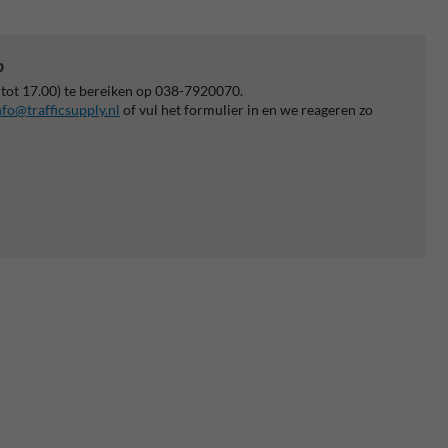
p
 tot 17.00) te bereiken op 038-7920070.
nfo@trafficsupply.nl
of vul het formulier in en we reageren zo