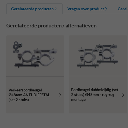
Gerelateerde producten
Vragen over product
Gerel
Gerelateerde producten / alternatieven
Bordbeugel dubbelzijdig (set
Verkeersbordbeugel
2 stuks) Ø48mm - rug-rug
Ø48mm ANTI-DIEFSTAL
montage
(set 2 stuks)