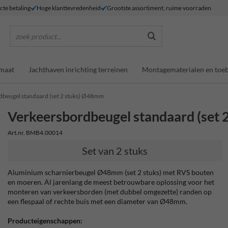
ecte betaling
Hoge klanttevredenheid
Grootste assortiment, ruime voorraden
zoek product...
maat
Jachthaven inrichting terreinen
Montagematerialen en toe
dbeugel standaard (set 2 stuks) Ø48mm
Verkeersbordbeugel standaard (set
Art.nr. BMB4.00014
Set van 2 stuks
Aluminium scharnierbeugel Ø48mm (set 2 stuks) met RVS bouten
en moeren. Al jarenlang de meest betrouwbare oplossing voor het
monteren van verkeersborden (met dubbel omgezette) randen op
een flespaal of rechte buis met een diameter van Ø48mm.
Producteigenschappen: