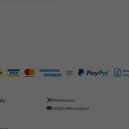
Beta
is m
ply
Winkelmand
info@trafficsupply.nl