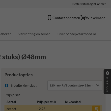
Bestelstatus
Login
Contact
Contact opnemen
Winkelmand
behoren
Verlichting en seinen
Over Scheepvaartbord.nl
 2 stuks) Ø48mm
Productopties
alle shops
Breedte klemplaat
Prijs p/set
Aantal
Prijs per stuk
Je voordeel
per set
12,95