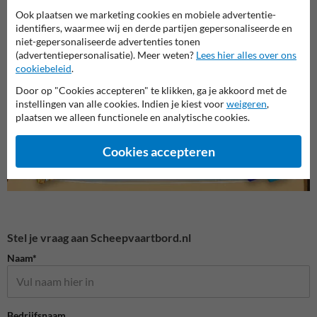
Ook plaatsen we marketing cookies en mobiele advertentie-
identifiers, waarmee wij en derde partijen gepersonaliseerde en
niet-gepersonaliseerde advertenties tonen
G serie - Tekens aan
A serie - Verbodstekens
B seri
kunstwerken
(advertentiepersonalisatie). Meer weten?
Lees hier alles over ons
cookiebeleid
.
Door op "Cookies accepteren" te klikken, ga je akkoord met de
Scheepvaartborden BPR
instellingen van alle cookies. Indien je kiest voor
weigeren
,
plaatsen we alleen functionele en analytische cookies.
Cookies accepteren
Stel je vraag aan Scheepvaartbord.nl
Naam*
Bedrijfsnaam