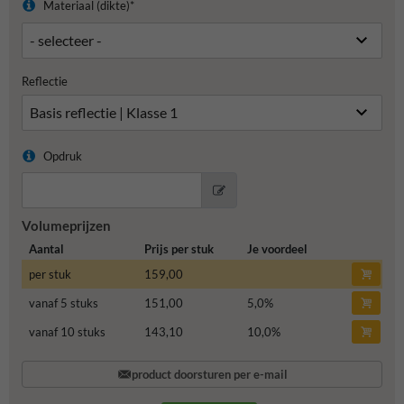
Materiaal (dikte)*
Reflectie
Opdruk
Volumeprijzen
Aantal
Prijs per stuk
Je voordeel
per stuk
159,00
vanaf 5 stuks
151,00
5,0
%
vanaf 10 stuks
143,10
10,0
%
product doorsturen per e-mail