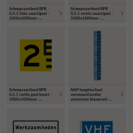
Scheepvaartbord BPR
Scheepvaartbord BPR
G.5.1 links zwart/geel -
G.5.1 rechts zwart/geel -
1000x1000mm -
1000x1000mm -
reflecterend
reflecterend
Scheepvaartbord BPR
NAP hoogteschaal
G.5.1 rechts geel/zwart -
verzwaard profiel
1000x1000mm -
aluminium blauw/wit -
reflecterend
reflecterend