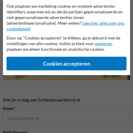
Ook plaatsen we marketing cookies en mobiele advertentie-
identifiers, waarmee wij en derde partijen gepersonaliseerde en
niet-gepersonaliseerde advertenties tonen
G serie - Tekens aan
A serie - Verbodstekens
B seri
kunstwerken
(advertentiepersonalisatie). Meer weten?
Lees hier alles over ons
cookiebeleid
.
Door op "Cookies accepteren" te klikken, ga je akkoord met de
Scheepvaartborden BPR
instellingen van alle cookies. Indien je kiest voor
weigeren
,
plaatsen we alleen functionele en analytische cookies.
Cookies accepteren
Stel je vraag aan Scheepvaartbord.nl
Naam*
Bedrijfsnaam