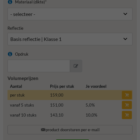
Materiaal (dikte)*
Reflectie
Opdruk
Volumeprijzen
Aantal
Prijs per stuk
Je voordeel
per stuk
159,00
vanaf 5 stuks
151,00
5,0
%
vanaf 10 stuks
143,10
10,0
%
product doorsturen per e-mail