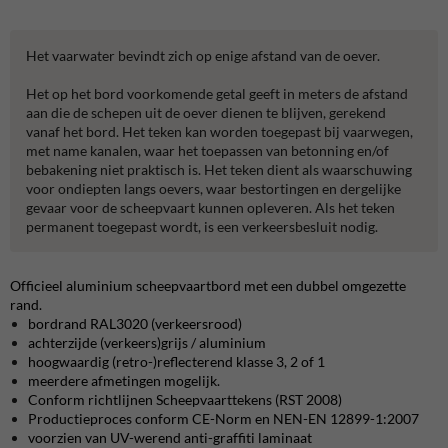
Het vaarwater bevindt zich op enige afstand van de oever.
Het op het bord voorkomende getal geeft in meters de afstand
aan die de schepen uit de oever dienen te blijven, gerekend
vanaf het bord. Het teken kan worden toegepast bij vaarwegen,
met name kanalen, waar het toepassen van betonning en/of
bebakening niet praktisch is. Het teken dient als waarschuwing
voor ondiepten langs oevers, waar bestortingen en dergelijke
gevaar voor de scheepvaart kunnen opleveren. Als het teken
permanent toegepast wordt, is een verkeersbesluit nodig.
Officieel aluminium scheepvaartbord met een dubbel omgezette
rand.
bordrand RAL3020 (verkeersrood)
achterzijde (verkeers)grijs / aluminium
hoogwaardig (retro-)reflecterend klasse 3, 2 of 1
meerdere afmetingen mogelijk.
Conform richtlijnen Scheepvaarttekens (RST 2008)
Productieproces conform CE-Norm en NEN-EN 12899-1:2007
voorzien van UV-werend anti-graffiti laminaat