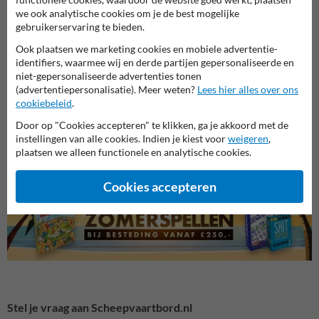
we ook analytische cookies om je de best mogelijke
gebruikerservaring te bieden.
Ook plaatsen we marketing cookies en mobiele advertentie-
identifiers, waarmee wij en derde partijen gepersonaliseerde en
niet-gepersonaliseerde advertenties tonen
(advertentiepersonalisatie). Meer weten?
Lees hier alles over ons
cookiebeleid
.
C serie - Beperkingstekens
A serie - Verbodstekens
B seri
Door op "Cookies accepteren" te klikken, ga je akkoord met de
instellingen van alle cookies. Indien je kiest voor
weigeren
,
plaatsen we alleen functionele en analytische cookies.
Scheepvaartborden BPR
Cookies accepteren
Stel je vraag aan Scheepvaartbord.nl