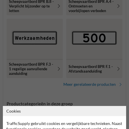
Scheepvaartbord BPR B.8 -
Scheepvaartbord BPR A.4 -
Verplicht bijzonder op te
Ontmoeten en
letten
voorbijlopen verboden
Scheepvaartbord BPR F.3 -
Scheepvaartbord BPR F.1 -
1 regelige aanvullende
Afstandsaanduiding
aanduiding
Meer gerelateerde producten
Productcategorieën in deze groep
Cookies
TrafficSupply gebruikt cookies en vergelijkbare technieken. Naast
functionele cookies, waardoor de website goed werkt, plaatsen