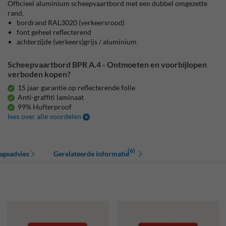
Officieel aluminium scheepvaartbord met een dubbel omgezette
rand.
bordrand RAL3020 (verkeersrood)
font geheel reflecterend
achterzijde (verkeers)grijs / aluminium
Scheepvaartbord BPR A.4 - Ontmoeten en voorbijlopen
verboden kopen?
15 jaar garantie op reflecterende folie
Anti-graffiti laminaat
99% Hufterproof
lees over alle voordelen
(6)
ageadvies
Gerelateerde informatie