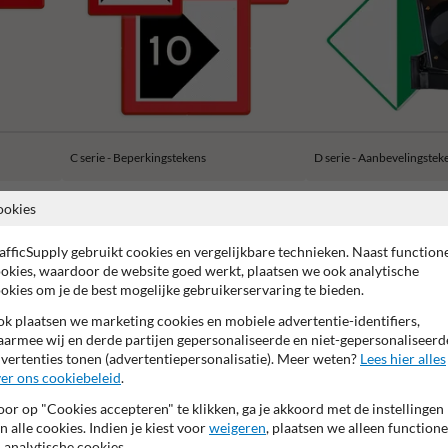
C serie - Beperkingstekens
D serie - Aanbevelingstek
ookies
afficSupply gebruikt cookies en vergelijkbare technieken. Naast function
okies, waardoor de website goed werkt, plaatsen we ook analytische
okies om je de best mogelijke gebruikerservaring te bieden.
 garantie op reflecterende folie
Anti-graffiti laminaat
99% H
k plaatsen we marketing cookies en mobiele advertentie-identifiers,
armee wij en derde partijen gepersonaliseerde en niet-gepersonaliseerd
vertenties tonen (advertentiepersonalisatie). Meer weten?
Lees hier alles
er ons cookiebeleid
.
or op "Cookies accepteren" te klikken, ga je akkoord met de instellingen
n alle cookies. Indien je kiest voor
weigeren
, plaatsen we alleen functione
 analytische cookies.