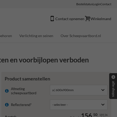
Bestelstatus
Login
Contact
Contact opnemen
Winkelmand
behoren
Verlichting en seinen
Over Scheepvaartbord.nl
en en voorbijlopen verboden
Product samenstellen
alle shops
Afmeting
scheepvaartbord
Reflecterend*
156,
50
189,36
Aantal: