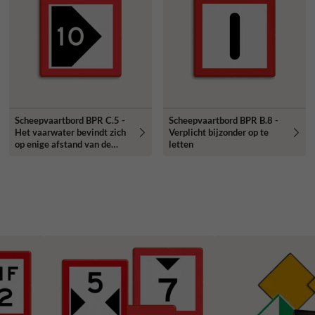
Scheepvaartbord BPR C.5 -
Scheepvaartbord BPR B.8 -
Het vaarwater bevindt zich
Verplicht bijzonder op te
op enige afstand van de
letten
oever