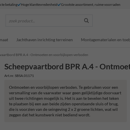
ecte betaling
Hoge klanttevredenheid
Grootste assortiment, ruime voorraden
zoek product...
maat
Jachthaven inrichting terreinen
Montagematerialen en toe
vaartbord BPR A.4 - Ontmoeten en voorbijlopen verboden
Scheepvaartbord BPR A.4 - Ontmoet
Art.nr. SBSA.01171
Ontmoeten en voorbijlopen verboden. Te gebruiken voor een
versmalling van de vaarwater waar geen gelijktijdige doorvaart
uit twee richtingen mogelijk is. Het is aan te bevelen het teken
te plaatsen bij een aan beide zijden openstaande sluis of brug,
die is voorzien van de seingeving 2 x 2 groene lichten, wat wil
zeggen dat het kunstwerk niet bediend wordt.