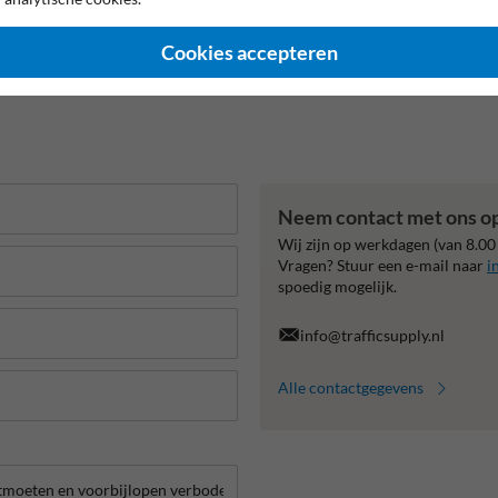
Cookies accepteren
Neem contact met ons o
Wij zijn op werkdagen (van 8.00
Vragen? Stuur een e-mail naar
i
spoedig mogelijk.
info@trafficsupply.nl
Alle contactgegevens