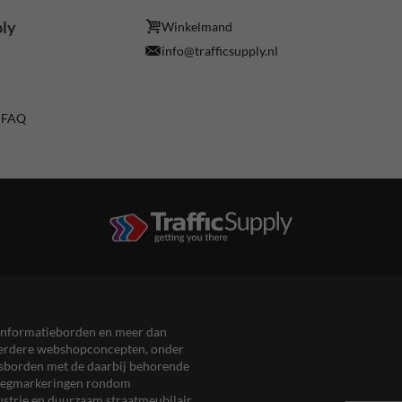
ply
Winkelmand
info@trafficsupply.nl
/ FAQ
en informatieborden en meer dan
meerdere webshopconcepten, onder
eersborden met de daarbij behorende
, wegmarkeringen rondom
ustrie en duurzaam straatmeubilair