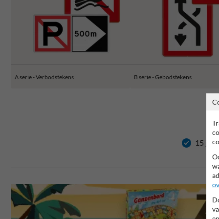
A serie - Verbodstekens
B serie - Gebodstekens
C
Tr
co
co
15 jaar
Oo
wa
ad
ov
Do
va
en