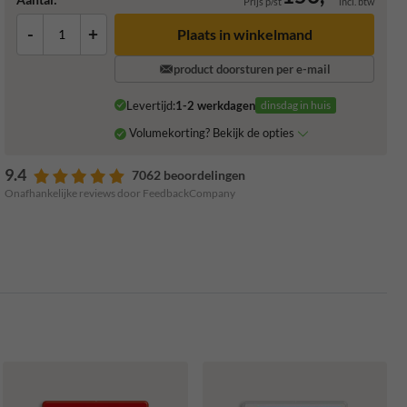
Prijs p/st
incl. btw
-
+
Plaats in winkelmand
product doorsturen per e-mail
Levertijd:
1-2 werkdagen
dinsdag in huis
Volumekorting? Bekijk de opties
9.4
7062 beoordelingen
Onafhankelijke reviews door FeedbackCompany