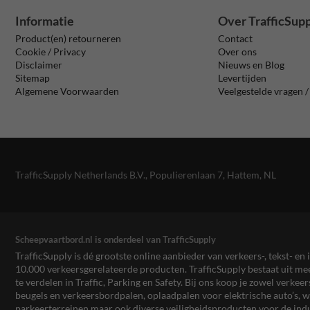
Informatie
Over TrafficSup
Product(en) retourneren
Contact
Cookie / Privacy
Over ons
Disclaimer
Nieuws en Blog
Sitemap
Levertijden
Algemene Voorwaarden
Veelgestelde vragen 
TrafficSupply Netherlands B.V.,
Populierenlaan 7
,
Hattem, NL
Scheepvaartbord.nl is onderdeel van TrafficSupply
TrafficSupply is dé grootste online aanbieder van verkeers-, tekst- 
10.000 verkeersgerelateerde producten. TrafficSupply bestaat uit 
te verdelen in Traffic, Parking en Safety. Bij ons koop je zowel verk
beugels en verkeersbordpalen, oplaadpalen voor elektrische auto’s
parkeerterreinen maar ook diverse veiligheidsproducten voor de ind