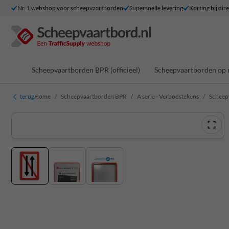
Nr. 1 webshop voor scheepvaartborden
Supersnelle levering
Korting bij dir
Scheepvaartborden BPR (officieel)
Scheepvaartborden op 
terug
Home
Scheepvaartborden BPR
A serie - Verbodstekens
Scheep