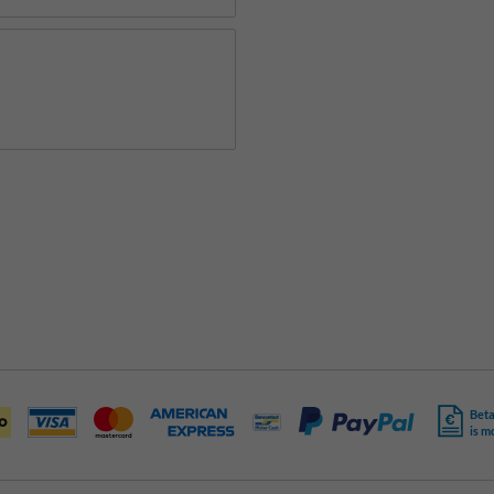
Beta
is m