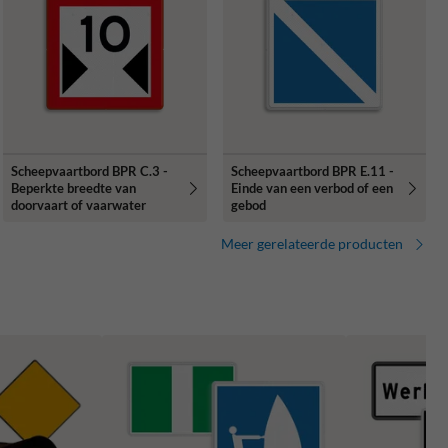
Scheepvaartbord BPR C.3 -
Scheepvaartbord BPR E.11 -
Beperkte breedte van
Einde van een verbod of een
doorvaart of vaarwater
gebod
Meer gerelateerde producten