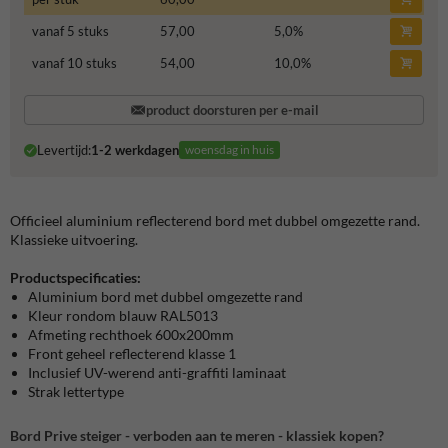
vanaf 5 stuks
57,00
5,0
%
vanaf 10 stuks
54,00
10,0
%
product doorsturen per e-mail
Levertijd:
1-2 werkdagen
woensdag in huis
Officieel aluminium reflecterend bord met dubbel omgezette rand.
Klassieke uitvoering.
Productspecificaties:
Aluminium bord met dubbel omgezette rand
Kleur rondom blauw RAL5013
Afmeting rechthoek 600x200mm
Front geheel reflecterend klasse 1
Inclusief UV-werend anti-graffiti laminaat
Strak lettertype
Bord Prive steiger - verboden aan te meren - klassiek kopen?