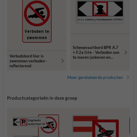
Scheepvaartbord BPR A.7
+ F.2a li/re - Verboden aan
Verbodsbord hier is
te meren (ankeren en
zwemmen verboden -
meren) aan de zijde van de
reflecterend
pijl
Meer gerelateerde producten
Productcategorieën in deze groep