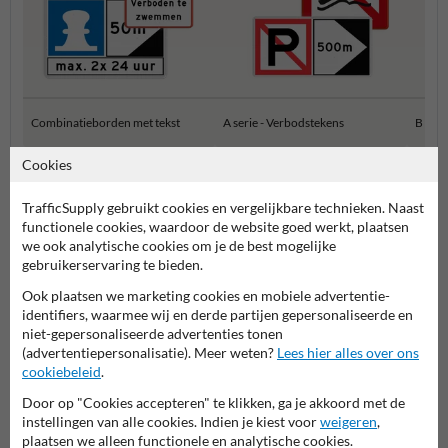
Combinatieborden met tekst
A serie - Verbodstekens
B seri
Cookies
Scheepvaartborden BPR
TrafficSupply gebruikt cookies en vergelijkbare technieken. Naast
functionele cookies, waardoor de website goed werkt, plaatsen
we ook analytische cookies om je de best mogelijke
gebruikerservaring te bieden.
Ook plaatsen we marketing cookies en mobiele advertentie-
identifiers, waarmee wij en derde partijen gepersonaliseerde en
niet-gepersonaliseerde advertenties tonen
(advertentiepersonalisatie). Meer weten?
Lees hier alles over ons
cookiebeleid
.
Stel je vraag aan Scheepvaartbord.nl
Door op "Cookies accepteren" te klikken, ga je akkoord met de
Naam*
instellingen van alle cookies. Indien je kiest voor
weigeren
,
plaatsen we alleen functionele en analytische cookies.